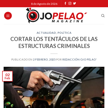
Skip
8 de Agosto de 2026
to
content
ACTUALIDAD
,
POLÍTICA
CORTAR LOS TENTÁCULOS DE LAS
ESTRUCTURAS CRIMINALES
PUBLICADO EN
2 FEBRERO, 2025
POR
REDACCIÓN OJO PELAO'
02
Feb