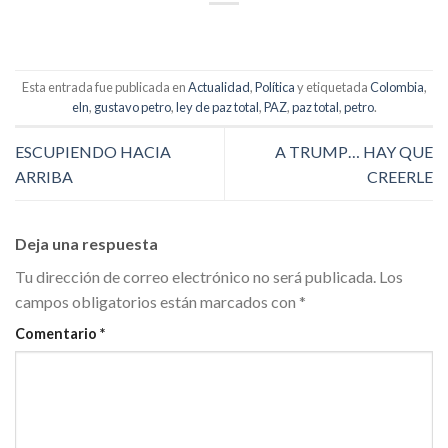
Esta entrada fue publicada en
Actualidad
,
Política
y etiquetada
Colombia
,
eln
,
gustavo petro
,
ley de paz total
,
PAZ
,
paz total
,
petro
.
ESCUPIENDO HACIA
A TRUMP… HAY QUE
ARRIBA
CREERLE
Deja una respuesta
Tu dirección de correo electrónico no será publicada.
Los
campos obligatorios están marcados con
*
Comentario
*