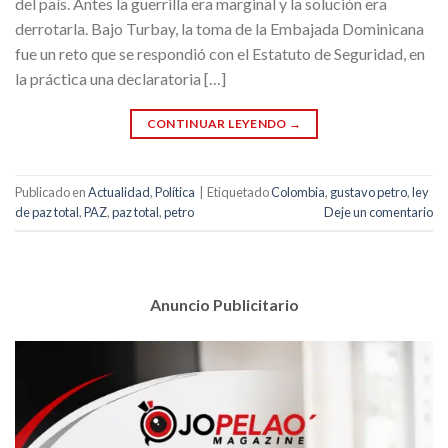
del país. Antes la guerrilla era marginal y la solución era
derrotarla. Bajo Turbay, la toma de la Embajada Dominicana
fue un reto que se respondió con el Estatuto de Seguridad, en
la práctica una declaratoria […]
CONTINUAR LEYENDO
→
Publicado en
Actualidad
,
Política
|
Etiquetado
Colombia
,
gustavo petro
,
ley
de paz total
,
PAZ
,
paz total
,
petro
Deje un comentario
Anuncio Publicitario