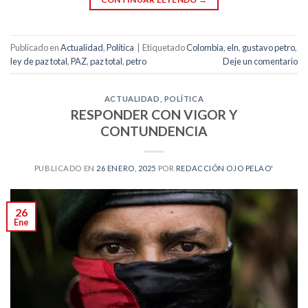
Publicado en
Actualidad
,
Política
|
Etiquetado
Colombia
,
eln
,
gustavo petro
,
ley de paz total
,
PAZ
,
paz total
,
petro
Deje un comentario
ACTUALIDAD
,
POLÍTICA
RESPONDER CON VIGOR Y
CONTUNDENCIA
PUBLICADO EN
26 ENERO, 2025
POR
REDACCIÓN OJO PELAO'
26
Ene