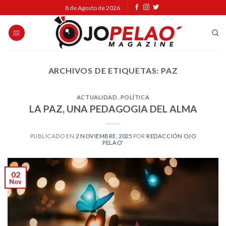
Skip
8 de Agosto de 2026
to
content
ARCHIVOS DE ETIQUETAS:
PAZ
ACTUALIDAD
,
POLÍTICA
LA PAZ, UNA PEDAGOGIA DEL ALMA
PUBLICADO EN
2 NOVIEMBRE, 2025
POR
REDACCIÓN OJO
PELAO'
02
Nov