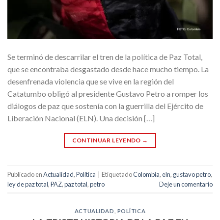
Se terminó de descarrilar el tren de la política de Paz Total,
que se encontraba desgastado desde hace mucho tiempo. La
desenfrenada violencia que se vive en la región del
Catatumbo obligó al presidente Gustavo Petro a romper los
diálogos de paz que sostenía con la guerrilla del Ejército de
Liberación Nacional (ELN). Una decisión […]
CONTINUAR LEYENDO
→
Publicado en
Actualidad
,
Política
|
Etiquetado
Colombia
,
eln
,
gustavo petro
,
ley de paz total
,
PAZ
,
paz total
,
petro
Deje un comentario
ACTUALIDAD
,
POLÍTICA