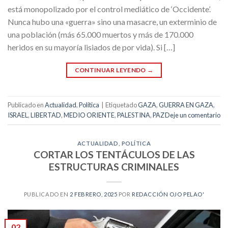
está monopolizado por el control mediático de ‘Occidente’.
Nunca hubo una «guerra» sino una masacre, un exterminio de
una población (más 65.000 muertos y más de 170.000
heridos en su mayoría lisiados de por vida). Si […]
CONTINUAR LEYENDO
→
Publicado en
Actualidad
,
Política
|
Etiquetado
GAZA
,
GUERRA EN GAZA
,
ISRAEL
,
LIBERTAD
,
MEDIO ORIENTE
,
PALESTINA
,
PAZ
Deje un comentario
ACTUALIDAD
,
POLÍTICA
CORTAR LOS TENTÁCULOS DE LAS
ESTRUCTURAS CRIMINALES
PUBLICADO EN
2 FEBRERO, 2025
POR
REDACCIÓN OJO PELAO'
02