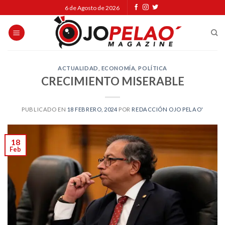
Skip
6 de Agosto de 2026
to
content
ACTUALIDAD
,
ECONOMÍA
,
POLÍTICA
CRECIMIENTO MISERABLE
PUBLICADO EN
18 FEBRERO, 2024
POR
REDACCIÓN OJO PELAO'
18
Feb