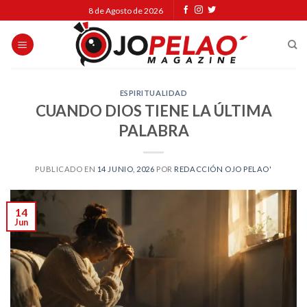
Skip
8 de Agosto de 2026
to
content
ESPIRITUALIDAD
CUANDO DIOS TIENE LA ÚLTIMA
PALABRA
PUBLICADO EN
14 JUNIO, 2026
POR
REDACCIÓN OJO PELAO'
14
Jun