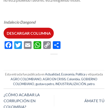
no está pidiendo favores: está exigiendo visión.
Indalecio Dangond
DESCARGAR COLUMNA
Facebook
Twitter
Email
WhatsApp
Copy
Compartir
Link
Esta entrada fue publicada en
Actualidad
,
Economía
,
Política
y etiquetada
AGRO COLOMBIANO
,
AGRO EN CRISIS
,
Colombia
,
GOBIERNO
COLOMBIANO
,
gustavo petro
,
INDUSTRIALIZACIÓN
,
petro
.
¿CÓMO ACABAR LA
CORRUPCIÓN EN
ÁMATE TÚ
COLOMBIA?