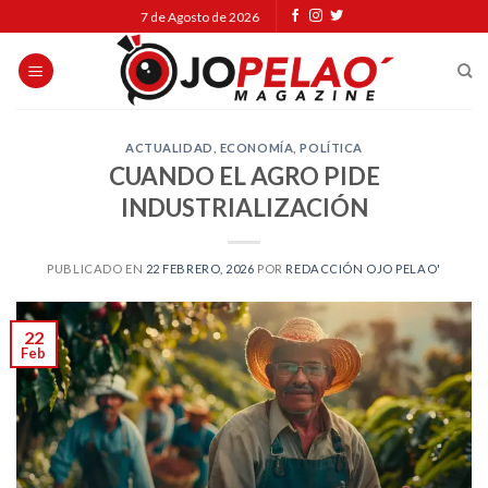
Skip
7 de Agosto de 2026
to
content
ACTUALIDAD
,
ECONOMÍA
,
POLÍTICA
CUANDO EL AGRO PIDE
INDUSTRIALIZACIÓN
PUBLICADO EN
22 FEBRERO, 2026
POR
REDACCIÓN OJO PELAO'
22
Feb