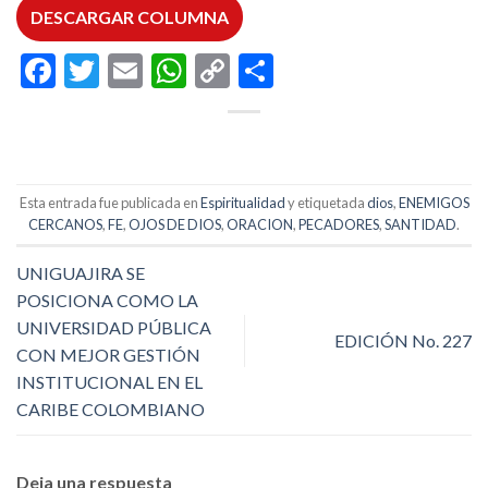
DESCARGAR COLUMNA
Facebook
Twitter
Email
WhatsApp
Copy
Compartir
Link
Esta entrada fue publicada en
Espiritualidad
y etiquetada
dios
,
ENEMIGOS
CERCANOS
,
FE
,
OJOS DE DIOS
,
ORACION
,
PECADORES
,
SANTIDAD
.
UNIGUAJIRA SE
POSICIONA COMO LA
UNIVERSIDAD PÚBLICA
EDICIÓN No. 227
CON MEJOR GESTIÓN
INSTITUCIONAL EN EL
CARIBE COLOMBIANO
Deja una respuesta