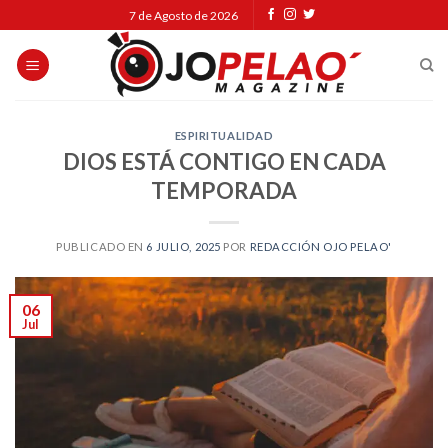
Skip
7 de Agosto de 2026
to
content
ESPIRITUALIDAD
DIOS ESTÁ CONTIGO EN CADA
TEMPORADA
PUBLICADO EN
6 JULIO, 2025
POR
REDACCIÓN OJO PELAO'
06
Jul