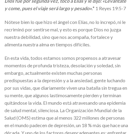
Dios fue por segunda vez, tocó a Elías y le dijo: «Levántate
y come, pues el viaje será largo y pesado».
”
1 Reyes 19:5-7
Nótese bien lo que hizo el ángel con Elías, no lo increpó, ni le
recriminó por sentirse mal, y esto es porque Dios no juzga
nuestra debilidad, sino que nos acompaña, fortalece y
alimenta nuestra alma en tiempos difíciles.
En esta vida, todos estamos somos propensos a atravesar
momentos de profunda tristeza, desolación y soledad, sin
embargo, actualmente existen muchas personas
predispuestas a la depresión y a la ansiedad, gente luchando
por sus vidas, que diariamente viven una batalla sin tregua en
su mente, que algunos lastimosamente pierden y terminan
quitándose la vida. El mundo está atravesando una epidemia
de salud mental, silenciosa. La Organización Mundial de la
Salud (OMS) estima que al menos 322 millones de personas
en el mundo padecen de depresión, un 18 % más que hace una
década. Y uno de los factores desencadenantes es: enfrentar