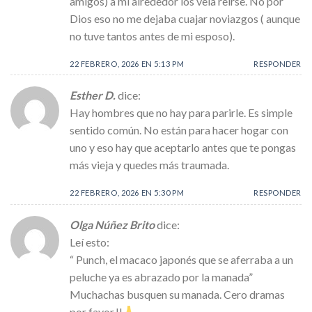
amigos) a mi alrededor los veía reírse. No por
Dios eso no me dejaba cuajar noviazgos ( aunque
no tuve tantos antes de mi esposo).
22 FEBRERO, 2026 EN 5:13 PM
RESPONDER
Esther D.
dice:
Hay hombres que no hay para parirle. Es simple
sentido común. No están para hacer hogar con
uno y eso hay que aceptarlo antes que te pongas
más vieja y quedes más traumada.
22 FEBRERO, 2026 EN 5:30 PM
RESPONDER
Olga Núñez Brito
dice:
Leí esto:
“ Punch, el macaco japonés que se aferraba a un
peluche ya es abrazado por la manada”
Muchachas busquen su manada. Cero dramas
por favor.!!