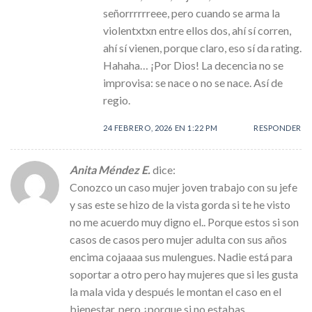
señorrrrrreee, pero cuando se arma la
violentxtxn entre ellos dos, ahí sí corren,
ahí sí vienen, porque claro, eso sí da rating.
Hahaha… ¡Por Dios! La decencia no se
improvisa: se nace o no se nace. Así de
regio.
24 FEBRERO, 2026 EN 1:22 PM
RESPONDER
Anita Méndez E.
dice:
Conozco un caso mujer joven trabajo con su jefe
y sas este se hizo de la vista gorda si te he visto
no me acuerdo muy digno el.. Porque estos si son
casos de casos pero mujer adulta con sus años
encima cojaaaa sus mulengues. Nadie está para
soportar a otro pero hay mujeres que si les gusta
la mala vida y después le montan el caso en el
bienestar, pero ¿porque si no estabas