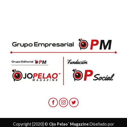
Copyright [2020] ©
Ojo Pelao´ Magazine
Diseñado por