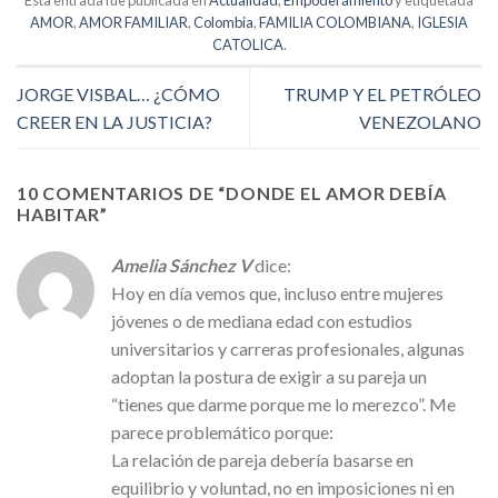
Esta entrada fue publicada en
Actualidad
,
Empoderamiento
y etiquetada
AMOR
,
AMOR FAMILIAR
,
Colombia
,
FAMILIA COLOMBIANA
,
IGLESIA
CATOLICA
.
JORGE VISBAL… ¿CÓMO
TRUMP Y EL PETRÓLEO
CREER EN LA JUSTICIA?
VENEZOLANO
10 COMENTARIOS DE “
DONDE EL AMOR DEBÍA
HABITAR
”
Amelia Sánchez V
dice:
Hoy en día vemos que, incluso entre mujeres
jóvenes o de mediana edad con estudios
universitarios y carreras profesionales, algunas
adoptan la postura de exigir a su pareja un
“tienes que darme porque me lo merezco”. Me
parece problemático porque:
La relación de pareja debería basarse en
equilibrio y voluntad, no en imposiciones ni en