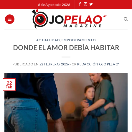
Skip
6 de Agosto de 2026
to
content
ACTUALIDAD
,
EMPODERAMIENTO
DONDE EL AMOR DEBÍA HABITAR
PUBLICADO EN
22 FEBRERO, 2026
POR
REDACCIÓN OJO PELAO'
22
Feb