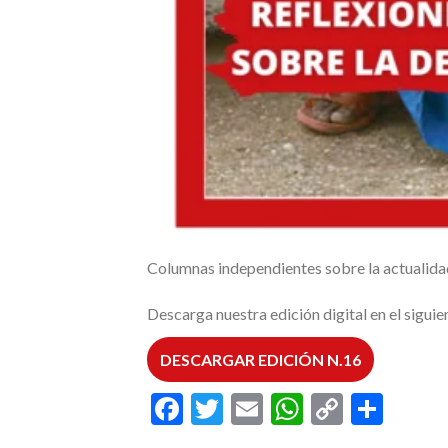
Columnas independientes sobre la actualidad
Descarga nuestra edición digital en el siguien
DESCARGAR EDICIÓN N.16
Facebook
Twitter
Email
WhatsAp
Copy
Comp
Link