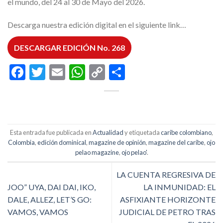
el mundo, del 24 al 30 de Mayo del 2026.
Descarga nuestra edición digital en el siguiente link…
DESCARGAR EDICIÓN No. 268
Facebook
Twitter
Email
WhatsApp
Copy
Compartir
Link
Esta entrada fue publicada en
Actualidad
y etiquetada
caribe colombiano
,
Colombia
,
edición dominical
,
magazine de opinión
,
magazine del caribe
,
ojo
pelao magazine
,
ojo pelao'
.
LA CUENTA REGRESIVA DE
JOO” UYA, DAI DAI, IKO,
LA INMUNIDAD: EL
DALE, ALLEZ, LET’S GO:
ASFIXIANTE HORIZONTE
VAMOS, VAMOS
JUDICIAL DE PETRO TRAS