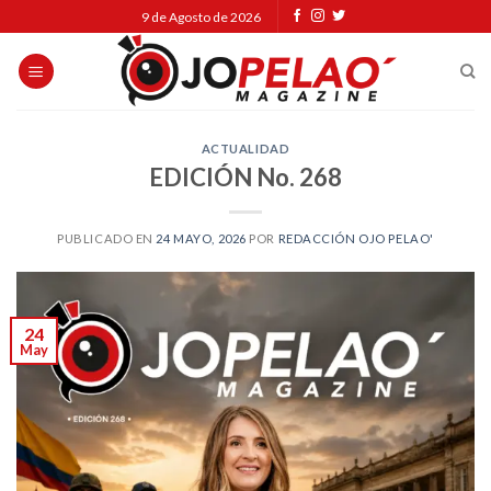
Skip
9 de Agosto de 2026
to
content
ACTUALIDAD
EDICIÓN No. 268
PUBLICADO EN
24 MAYO, 2026
POR
REDACCIÓN OJO PELAO'
24
May