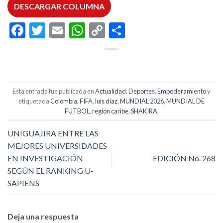
DESCARGAR COLUMNA
Facebook
Twitter
Email
WhatsApp
Copy
Compartir
Link
Esta entrada fue publicada en
Actualidad
,
Deportes
,
Empoderamiento
y
etiquetada
Colombia
,
FIFA
,
luis diaz
,
MUNDIAL 2026
,
MUNDIAL DE
FUTBOL
,
region caribe
,
SHAKIRA
.
UNIGUAJIRA ENTRE LAS
MEJORES UNIVERSIDADES
EN INVESTIGACIÓN
EDICIÓN No. 268
SEGÚN EL RANKING U-
SAPIENS
Deja una respuesta