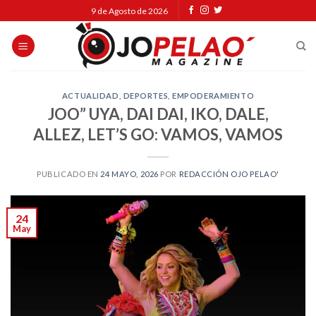
Skip
9 de Agosto de 2026
to
content
ACTUALIDAD
,
DEPORTES
,
EMPODERAMIENTO
JOO” UYA, DAI DAI, IKO, DALE,
ALLEZ, LET’S GO: VAMOS, VAMOS
PUBLICADO EN
24 MAYO, 2026
POR
REDACCIÓN OJO PELAO'
24
May