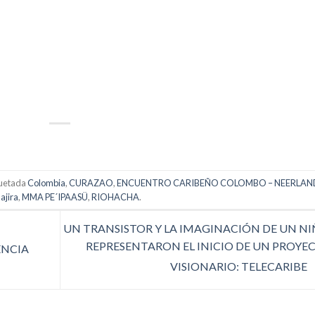
p
artir
quetada
Colombia
,
CURAZAO
,
ENCUENTRO CARIBEÑO COLOMBO – NEERLAN
ajira
,
MMA PE´IPAASÜ
,
RIOHACHA
.
UN TRANSISTOR Y LA IMAGINACIÓN DE UN NI
REPRESENTARON EL INICIO DE UN PROYE
ENCIA
VISIONARIO: TELECARIBE