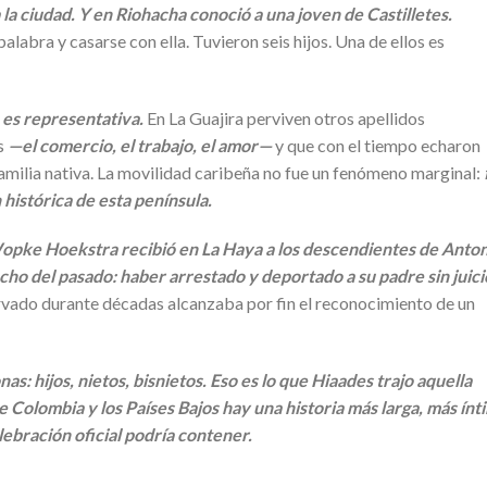
 la ciudad. Y en Riohacha conoció a una joven de Castilletes.
alabra y casarse con ella. Tuvieron seis hijos. Una de ellos es
:
es representativa.
En La Guajira perviven otros apellidos
es
—el comercio, el trabajo, el amor—
y que con el tiempo echaron
familia nativa. La movilidad caribeña no fue un fenómeno marginal:
histórica de esta península.
 Wopke Hoekstra recibió en La Haya a los descendientes de Anto
cho del pasado: haber arrestado y deportado a su padre sin juici
rvado durante décadas alcanzaba por fin el reconocimiento de un
s: hijos, nietos, bisnietos. Eso es lo que Hiaades trajo aquella
 Colombia y los Países Bajos hay una historia más larga, más ínt
ebración oficial podría contener.