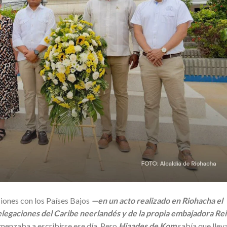
iones con los Países Bajos
—en un acto realizado en Riohacha el
elegaciones del Caribe neerlandés y de la propia embajadora Re
menzaba a escribirse ese día. Pero
Hiaades de Kom
sabía que llev