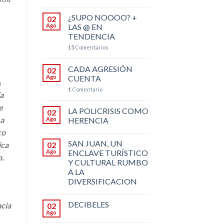
¿SUPO NOOOO? +
02
Ago
LAS @ EN
TENDENCIA
15
Comentarios
CADA AGRESIÓN
02
Ago
CUENTA
m
1
Comentario
a
e
LA POLICRISIS COMO
02
 a
Ago
HERENCIA
co
SAN JUAN, UN
02
ica
Ago
ENCLAVE TURÍSTICO
o.
Y CULTURAL RUMBO
A LA
DIVERSIFICACION
DECIBELES
cia
02
Ago