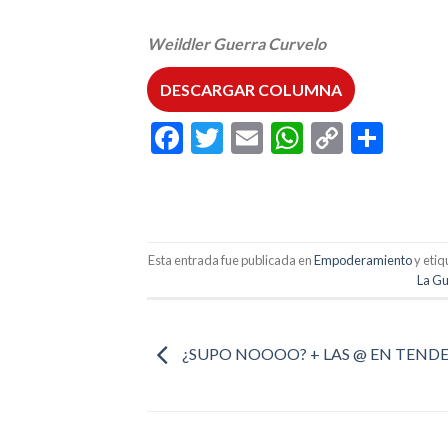
Weildler Guerra Curvelo
DESCARGAR COLUMNA
Facebook
Twitter
Email
WhatsAp
Copy
Comp
Link
Esta entrada fue publicada en
Empoderamiento
y eti
La Gu
¿SUPO NOOOO? + LAS @ EN TEND