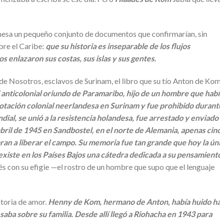
 mesa un pequeño conjunto de documentos que confirmarían, sin
bre el Caribe:
que su historia es inseparable de los flujos
s enlazaron sus costas, sus islas y sus gentes.
de Nosotros, esclavos de Surinam, el libro que su tío Anton de Ko
 anticolonial oriundo de Paramaribo, hijo de un hombre que habí
lotación colonial neerlandesa en Surinam y fue prohibido durant
ial, se unió a la resistencia holandesa, fue arrestado y enviado
bril de 1945 en Sandbostel, en el norte de Alemania, apenas cin
garan a liberar el campo. Su memoria fue tan grande que hoy la ún
xiste en los Países Bajos una cátedra dedicada a su pensamient
és con su efigie —el rostro de un hombre que supo que el lenguaje
toria de amor.
Henny de Kom, hermano de Anton, había huido ha
ba sobre su familia. Desde allí llegó a Riohacha en 1943 para