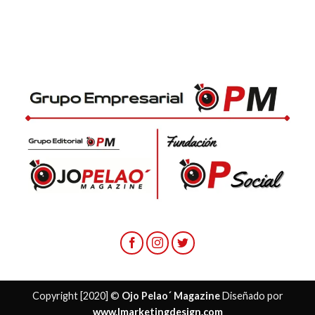
Copyright [2020] ©
Ojo Pelao´ Magazine
Diseñado por
www.lmarketingdesign.com