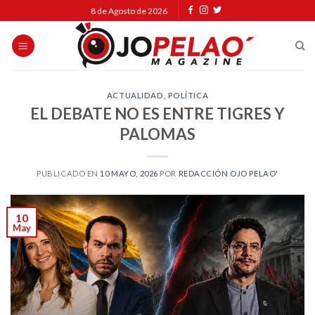
Skip
8 de Agosto de 2026
to
content
ACTUALIDAD
,
POLÍTICA
EL DEBATE NO ES ENTRE TIGRES Y
PALOMAS
PUBLICADO EN
10 MAYO, 2026
POR
REDACCIÓN OJO PELAO'
10
May