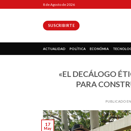
Skip
8 de Agosto de 2026
to
content
SUSCRIBIRTE
ok
ACTUALIDAD
POLÍTICA
ECONÓMIA
TECNOLO
«EL DECÁLOGO ÉT
pp
PARA CONSTR
PUBLICADO E
ir
17
May