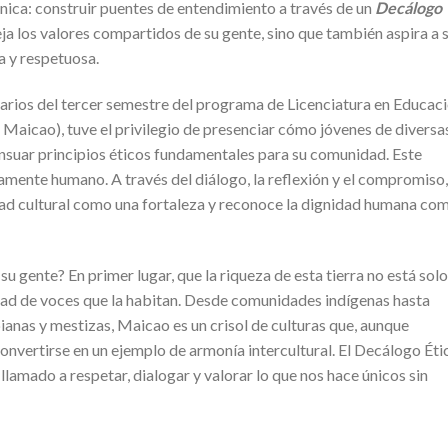
ica: construir puentes de entendimiento a través de un
Decálogo
eja los valores compartidos de su gente, sino que también aspira a 
a y respetuosa.
tarios del tercer semestre del programa de Licenciatura en Educac
e Maicao), tuve el privilegio de presenciar cómo jóvenes de diversa
nsuar principios éticos fundamentales para su comunidad. Este
mente humano. A través del diálogo, la reflexión y el compromiso,
dad cultural como una fortaleza y reconoce la dignidad humana co
u gente? En primer lugar, que la riqueza de esta tierra no está solo
lidad de voces que la habitan. Desde comunidades indígenas hasta
anas y mestizas, Maicao es un crisol de culturas que, aunque
convertirse en un ejemplo de armonía intercultural. El Decálogo Éti
 llamado a respetar, dialogar y valorar lo que nos hace únicos sin