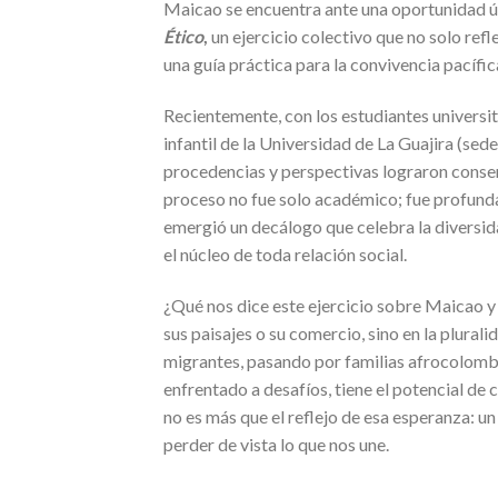
Maicao se encuentra ante una oportunidad ún
Ético
,
un ejercicio colectivo que no solo refl
una guía práctica para la convivencia pacífic
Recientemente, con los estudiantes universi
infantil de la Universidad de La Guajira (sed
procedencias y perspectivas lograron conse
proceso no fue solo académico; fue profunda
emergió un decálogo que celebra la diversi
el núcleo de toda relación social.
¿Qué nos dice este ejercicio sobre Maicao y s
sus paisajes o su comercio, sino en la plura
migrantes, pasando por familias afrocolombi
enfrentado a desafíos, tiene el potencial de 
no es más que el reflejo de esa esperanza: un
perder de vista lo que nos une.