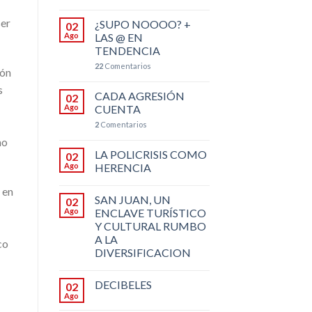
ser
¿SUPO NOOOO? +
02
Ago
LAS @ EN
TENDENCIA
22
Comentarios
ión
s
CADA AGRESIÓN
02
Ago
CUENTA
2
Comentarios
mo
LA POLICRISIS COMO
02
Ago
HERENCIA
 en
SAN JUAN, UN
02
Ago
ENCLAVE TURÍSTICO
Y CULTURAL RUMBO
A LA
co
DIVERSIFICACION
DECIBELES
02
Ago