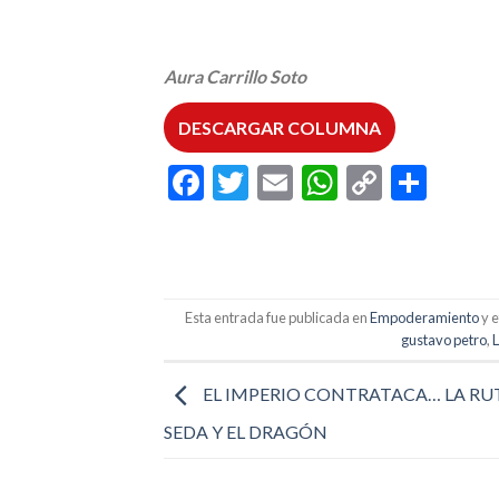
Aura Carrillo Soto
DESCARGAR COLUMNA
Facebook
Twitter
Email
WhatsAp
Copy
Comp
Link
Esta entrada fue publicada en
Empoderamiento
y 
gustavo petro
,
L
EL IMPERIO CONTRATACA… LA RUT
SEDA Y EL DRAGÓN