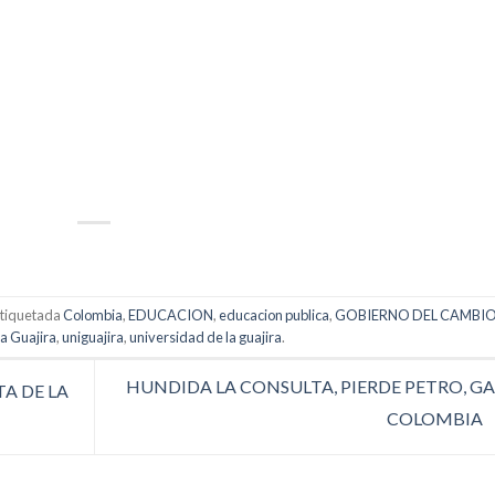
p
artir
etiquetada
Colombia
,
EDUCACION
,
educacion publica
,
GOBIERNO DEL CAMBI
a Guajira
,
uniguajira
,
universidad de la guajira
.
HUNDIDA LA CONSULTA, PIERDE PETRO, G
A DE LA
COLOMBIA