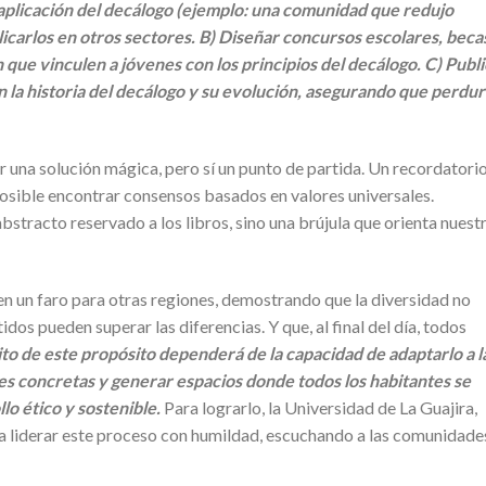
aplicación del decálogo (ejemplo: una comunidad que redujo
licarlos en otros sectores. B) Diseñar concursos escolares, beca
 que vinculen a jóvenes con los principios del decálogo. C) Publ
 la historia del decálogo y su evolución, asegurando que perdu
 una solución mágica, pero sí un punto de partida. Un recordatori
posible encontrar consensos basados en valores universales.
stracto reservado a los libros, sino una brújula que orienta nuest
en un faro para otras regiones, demostrando que la diversidad no
dos pueden superar las diferencias. Y que, al final del día, todos
ito de este propósito dependerá de la capacidad de adaptarlo a l
es concretas y generar espacios donde todos los habitantes se
lo ético y sostenible.
Para lograrlo, la Universidad de La Guajira,
a liderar este proceso con humildad, escuchando a las comunidade