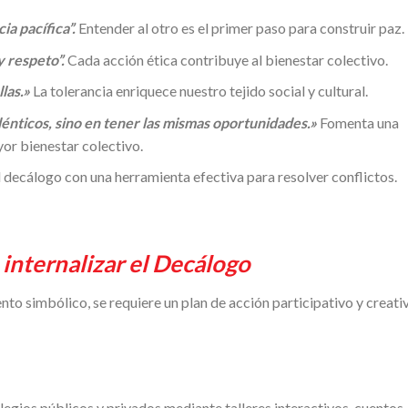
a pacífica”.
Entender al otro es el primer paso para construir paz.
y respeto”.
Cada acción ética contribuye al bienestar colectivo.
llas.»
La tolerancia enriquece nuestro tejido social y cultural.
dénticos, sino en tener las mismas oportunidades.»
Fomenta una
yor bienestar colectivo.
 decálogo con una herramienta efectiva para resolver conflictos.
 internalizar el Decálogo
o simbólico, se requiere un plan de acción participativo y creati
olegios públicos y privados mediante talleres interactivos, cuentos