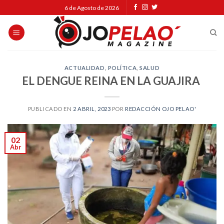
Skip
6 de Agosto de 2026
to
content
ACTUALIDAD
,
POLÍTICA
,
SALUD
EL DENGUE REINA EN LA GUAJIRA
PUBLICADO EN
2 ABRIL, 2023
POR
REDACCIÓN OJO PELAO'
02
Abr