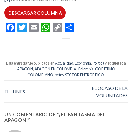
DESCARGAR COLUMNA
Facebook
Twitter
Email
WhatsApp
Copy
Compartir
Link
Esta entrada fue publicada en
Actualidad
,
Economía
,
Política
y etiquetada
APAGÓN
,
APAGÓN EN COLOMBIA
,
Colombia
,
GOBIERNO
COLOMBIANO
,
petro
,
SECTOR ENERGÉTICO
.
EL OCASO DE LA
EL LUNES
VOLUNTADES
UN COMENTARIO DE “
¡EL FANTASMA DEL
APAGÓN!
”