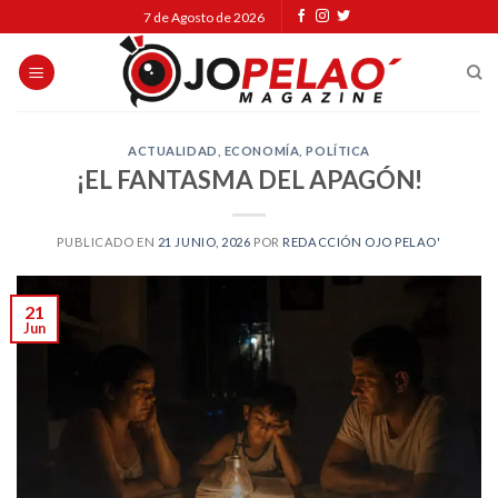
Skip
7 de Agosto de 2026
to
content
ACTUALIDAD
,
ECONOMÍA
,
POLÍTICA
¡EL FANTASMA DEL APAGÓN!
PUBLICADO EN
21 JUNIO, 2026
POR
REDACCIÓN OJO PELAO'
21
Jun