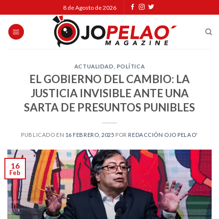
Skip
8 de Agosto de 2026
to
content
ACTUALIDAD
,
POLÍTICA
EL GOBIERNO DEL CAMBIO: LA
JUSTICIA INVISIBLE ANTE UNA
SARTA DE PRESUNTOS PUNIBLES
PUBLICADO EN
16 FEBRERO, 2025
POR
REDACCIÓN OJO PELAO'
16
Feb