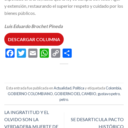
y extensión, restaurando el superior respeto y cuidado por los
bienes públicos.
Luis Eduardo Brochet Pineda
DESCARGAR COLUMNA
Facebook
Twitter
Email
WhatsApp
Copy
Compartir
Link
Esta entrada fue publicada en
Actualidad
,
Política
y etiquetada
Colombia
,
GOBIERNO COLOMBIANO
,
GOBIERNO DEL CAMBIO
,
gustavo petro
,
petro
.
LA INGRATITUD Y EL
OLVIDO SON LA
SE DESARTICULA PACTO
VERDADERA MUERTE DE
HISTÓRICO