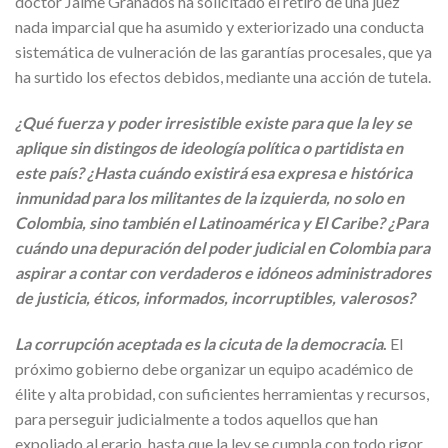
doctor Jaime Granados ha solicitado el retiro de una juez
nada imparcial que ha asumido y exteriorizado una conducta
sistemática de vulneración de las garantías procesales, que ya
ha surtido los efectos debidos, mediante una acción de tutela.
¿Qué fuerza y poder irresistible existe para que la ley se
aplique sin distingos de ideología política o partidista en
este país? ¿Hasta cuándo existirá esa expresa e histórica
inmunidad para los militantes de la izquierda, no solo en
Colombia, sino también el Latinoamérica y El Caribe? ¿Para
cuándo una depuración del poder judicial en Colombia para
aspirar a contar con verdaderos e idóneos administradores
de justicia, éticos, informados, incorruptibles, valerosos?
La corrupción aceptada es la cicuta de la democracia
.
El
próximo gobierno debe organizar un equipo académico de
élite y alta probidad, con suficientes herramientas y recursos,
para perseguir judicialmente a todos aquellos que han
expoliado al erario, hasta que la ley se cumpla con todo rigor