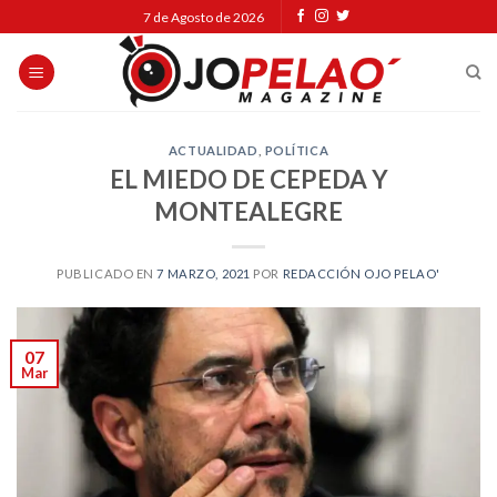
Skip
7 de Agosto de 2026
to
content
ACTUALIDAD
,
POLÍTICA
EL MIEDO DE CEPEDA Y
MONTEALEGRE
PUBLICADO EN
7 MARZO, 2021
POR
REDACCIÓN OJO PELAO'
07
Mar