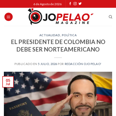
Skip
6 de Agosto de 2026
to
content
ACTUALIDAD
,
POLÍTICA
EL PRESIDENTE DE COLOMBIA NO
DEBE SER NORTEAMERICANO
PUBLICADO EN
5 JULIO, 2026
POR
REDACCIÓN OJO PELAO'
05
Jul