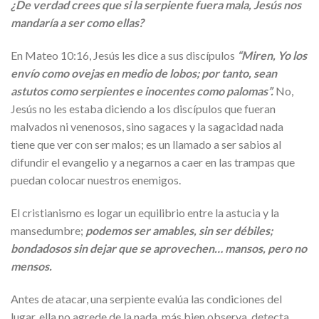
¿De verdad crees que si la serpiente fuera mala, Jesús nos
mandaría a ser como ellas?
En Mateo 10:16, Jesús les dice a sus discípulos
“Miren, Yo los
envío como ovejas en medio de lobos; por tanto, sean
astutos como serpientes e inocentes como palomas”.
No,
Jesús no les estaba diciendo a los discípulos que fueran
malvados ni venenosos, sino sagaces y la sagacidad nada
tiene que ver con ser malos; es un llamado a ser sabios al
difundir el evangelio y a negarnos a caer en las trampas que
puedan colocar nuestros enemigos.
El cristianismo es logar un equilibrio entre la astucia y la
mansedumbre;
podemos ser amables, sin ser débiles;
bondadosos sin dejar que se aprovechen… mansos, pero no
mensos.
Antes de atacar, una serpiente evalúa las condiciones del
lugar, ella no agrede de la nada, más bien observa, detecta