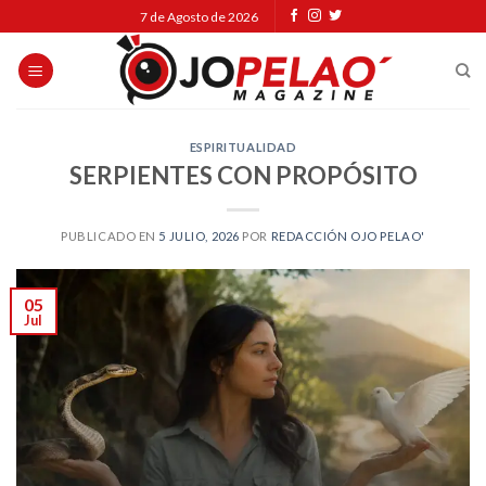
Skip
7 de Agosto de 2026
to
content
ESPIRITUALIDAD
SERPIENTES CON PROPÓSITO
PUBLICADO EN
5 JULIO, 2026
POR
REDACCIÓN OJO PELAO'
05
Jul