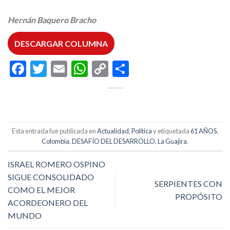
Hernán Baquero Bracho
DESCARGAR COLUMNA
Facebook
Twitter
Email
WhatsApp
Copy
Compartir
Link
Esta entrada fue publicada en
Actualidad
,
Política
y etiquetada
61 AÑOS
,
Colombia
,
DESAFÍO DEL DESARROLLO
,
La Guajira
.
ISRAEL ROMERO OSPINO
SIGUE CONSOLIDADO
SERPIENTES CON
COMO EL MEJOR
PROPÓSITO
ACORDEONERO DEL
MUNDO