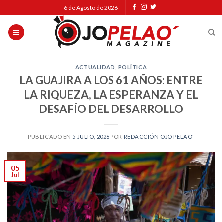
Skip
6 de Agosto de 2026
to
content
ACTUALIDAD
,
POLÍTICA
LA GUAJIRA A LOS 61 AÑOS: ENTRE
LA RIQUEZA, LA ESPERANZA Y EL
DESAFÍO DEL DESARROLLO
PUBLICADO EN
5 JULIO, 2026
POR
REDACCIÓN OJO PELAO'
05
Jul