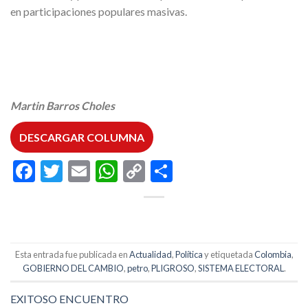
en participaciones populares masivas.
Martin Barros Choles
DESCARGAR COLUMNA
Facebook
Twitter
Email
WhatsApp
Copy
Compartir
Link
Esta entrada fue publicada en
Actualidad
,
Política
y etiquetada
Colombia
,
GOBIERNO DEL CAMBIO
,
petro
,
PLIGROSO
,
SISTEMA ELECTORAL
.
EXITOSO ENCUENTRO