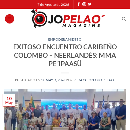
Skip
7 de Agosto de 2026
to
content
EMPODERAMIENTO
EXITOSO ENCUENTRO CARIBEÑO
COLOMBO – NEERLANDÉS: MMA
PE´IPAASÜ
PUBLICADO EN
10 MAYO, 2026
POR
REDACCIÓN OJO PELAO'
10
May