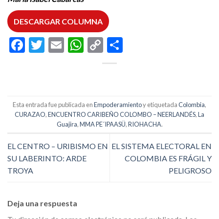
DESCARGAR COLUMNA
Facebook
Twitter
Email
WhatsApp
Copy
Compartir
Link
Esta entrada fue publicada en
Empoderamiento
y etiquetada
Colombia
,
CURAZAO
,
ENCUENTRO CARIBEÑO COLOMBO – NEERLANDÉS
,
La
Guajira
,
MMA PE´IPAASÜ
,
RIOHACHA
.
EL CENTRO – URIBISMO EN
EL SISTEMA ELECTORAL EN
SU LABERINTO: ARDE
COLOMBIA ES FRÁGIL Y
TROYA
PELIGROSO
Deja una respuesta