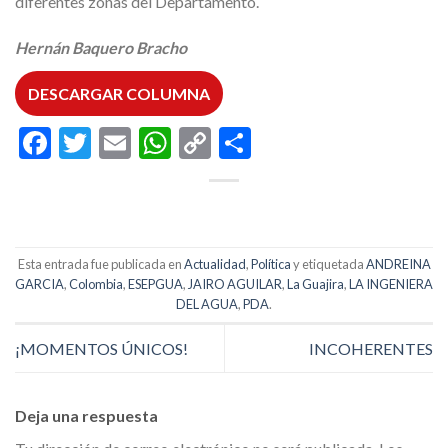
diferentes zonas del Departamento.
Hernán Baquero Bracho
DESCARGAR COLUMNA
Facebook
Twitter
Email
WhatsApp
Copy
Compartir
Link
Esta entrada fue publicada en
Actualidad
,
Política
y etiquetada
ANDREINA
GARCIA
,
Colombia
,
ESEPGUA
,
JAIRO AGUILAR
,
La Guajira
,
LA INGENIERA
DEL AGUA
,
PDA
.
¡MOMENTOS ÚNICOS!
INCOHERENTES
Deja una respuesta