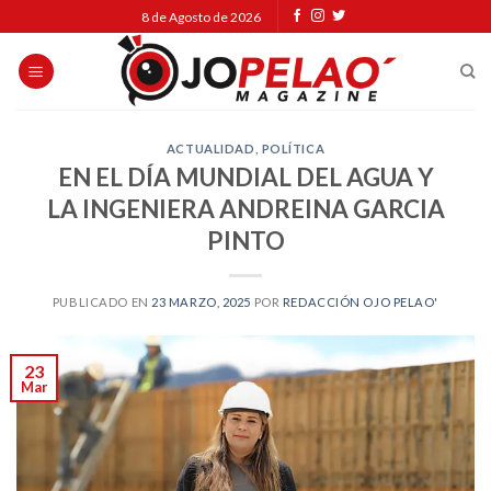
Skip
8 de Agosto de 2026
to
content
ACTUALIDAD
,
POLÍTICA
EN EL DÍA MUNDIAL DEL AGUA Y
LA INGENIERA ANDREINA GARCIA
PINTO
PUBLICADO EN
23 MARZO, 2025
POR
REDACCIÓN OJO PELAO'
23
Mar