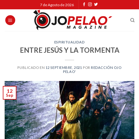
Skip
7 de Agosto de 2026
to
content
ESPIRITUALIDAD
ENTRE JESÚS Y LA TORMENTA
PUBLICADO EN
12 SEPTIEMBRE, 2021
POR
REDACCIÓN OJO
PELAO'
12
Sep