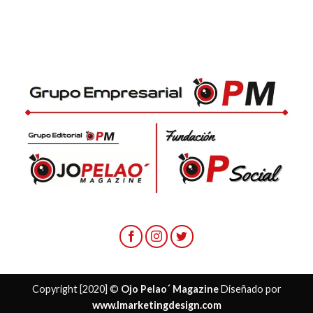
Copyright [2020] ©
Ojo Pelao´ Magazine
Diseñado por
www.lmarketingdesign.com