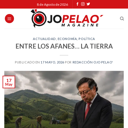
Skip
8 de Agosto de 2026
to
content
ACTUALIDAD
,
ECONOMÍA
,
POLÍTICA
ENTRE LOS AFANES… LA TIERRA
PUBLICADO EN
17 MAYO, 2026
POR
REDACCIÓN OJO PELAO'
17
May