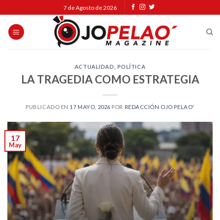
Skip
7 de Agosto de 2026
to
content
ACTUALIDAD
,
POLÍTICA
LA TRAGEDIA COMO ESTRATEGIA
PUBLICADO EN
17 MAYO, 2026
POR
REDACCIÓN OJO PELAO'
17
May