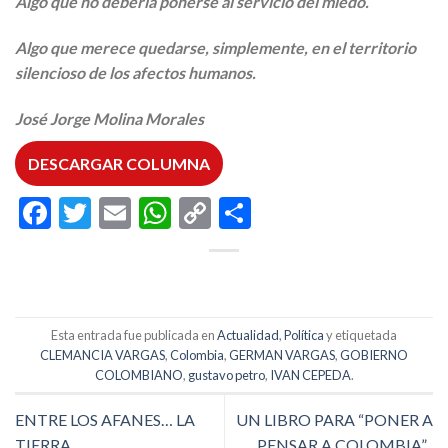
Algo que no debería ponerse al servicio del miedo.
Algo que merece quedarse, simplemente, en el territorio
silencioso de los afectos humanos.
José Jorge Molina Morales
DESCARGAR COLUMNA
Facebook
Twitter
Email
WhatsApp
Copy
Compartir
Link
Esta entrada fue publicada en
Actualidad
,
Política
y etiquetada
CLEMANCIA VARGAS
,
Colombia
,
GERMAN VARGAS
,
GOBIERNO
COLOMBIANO
,
gustavo petro
,
IVAN CEPEDA
.
ENTRE LOS AFANES… LA
UN LIBRO PARA “PONER A
TIERRA
PENSAR A COLOMBIA”