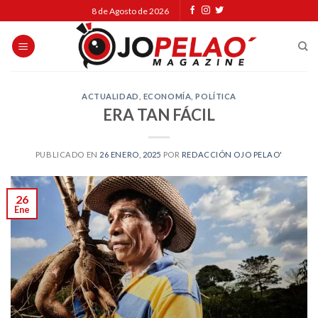
Skip
8 de Agosto de 2026
to
content
ACTUALIDAD
,
ECONOMÍA
,
POLÍTICA
ERA TAN FÁCIL
PUBLICADO EN
26 ENERO, 2025
POR
REDACCIÓN OJO PELAO'
26
Ene