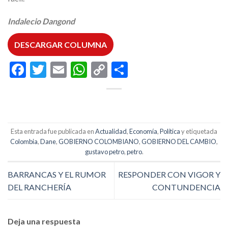
Indalecio Dangond
DESCARGAR COLUMNA
Facebook
Twitter
Email
WhatsApp
Copy
Compartir
Link
Esta entrada fue publicada en
Actualidad
,
Economía
,
Política
y etiquetada
Colombia
,
Dane
,
GOBIERNO COLOMBIANO
,
GOBIERNO DEL CAMBIO
,
gustavo petro
,
petro
.
BARRANCAS Y EL RUMOR
RESPONDER CON VIGOR Y
DEL RANCHERÍA
CONTUNDENCIA
Deja una respuesta