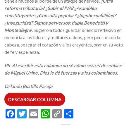
tiene a muchos al borde de un ataque de nervios.
¿Otra
reforma tributaria? ¿Subir el IVA? ¿Asamblea
constituyente? ¿Consulta popular? ¿Ingobernabilidad?
¿Inseguridad? Signos perversos: dupla Benedetti y
Montealegre.
Sugiero a todos guardar silencio reflexivo en
memoria a los líderes y militares caídos, pero pensar con la
cabeza, sosegar el corazón y a los creyentes, orar en su voto
de fe y esperanza.
PS: Al escribir esta columna no sé cómo será el desenlace
de Miguel Uribe, Dios le dé fuerzas y a los colombianos.
Orlando Bustillo Pareja
DESCARGAR COLUMNA
Facebook
Twitter
Email
WhatsApp
Copy
Compartir
Link