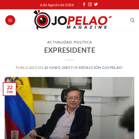
Skip
6 de Agosto de 2026
to
content
ACTUALIDAD
,
POLÍTICA
EXPRESIDENTE
PUBLICADO EN
22 JUNIO, 2025
POR
REDACCIÓN OJO PELAO'
22
Jun