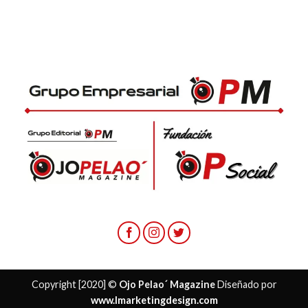
Copyright [2020] ©
Ojo Pelao´ Magazine
Diseñado por
www.lmarketingdesign.com