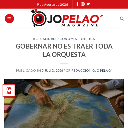
Skip
9 de Agosto de 2026
to
content
ACTUALIDAD
,
ECONOMÍA
,
POLÍTICA
GOBERNAR NO ES TRAER TODA
LA ORQUESTA
PUBLICADO EN
5 JULIO, 2026
POR
REDACCIÓN OJO PELAO'
05
Jul