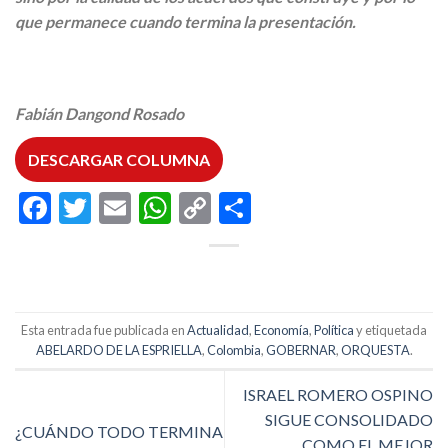
que permanece cuando termina la presentación.
Fabián Dangond Rosado
DESCARGAR COLUMNA
Facebook
Twitter
Email
WhatsApp
Copy
Compartir
Link
Esta entrada fue publicada en
Actualidad
,
Economía
,
Política
y etiquetada
ABELARDO DE LA ESPRIELLA
,
Colombia
,
GOBERNAR
,
ORQUESTA
.
ISRAEL ROMERO OSPINO
SIGUE CONSOLIDADO
¿CUÁNDO TODO TERMINA
COMO EL MEJOR