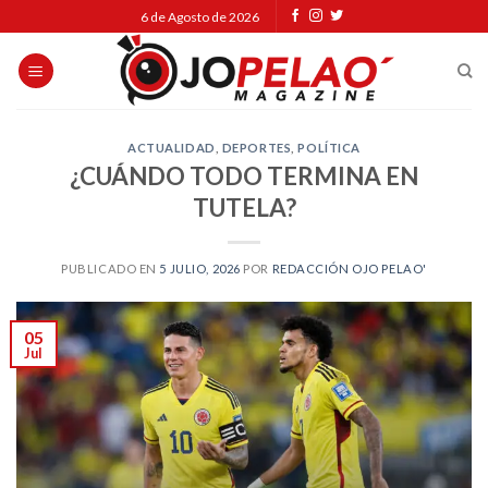
Skip
6 de Agosto de 2026
to
content
ACTUALIDAD
,
DEPORTES
,
POLÍTICA
¿CUÁNDO TODO TERMINA EN
TUTELA?
PUBLICADO EN
5 JULIO, 2026
POR
REDACCIÓN OJO PELAO'
05
Jul