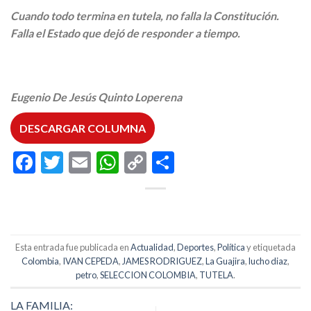
Cuando todo termina en tutela, no falla la Constitución.
Falla el Estado que dejó de responder a tiempo.
Eugenio De Jesús Quinto Loperena
DESCARGAR COLUMNA
Facebook
Twitter
Email
WhatsApp
Copy
Compartir
Link
Esta entrada fue publicada en
Actualidad
,
Deportes
,
Política
y etiquetada
Colombia
,
IVAN CEPEDA
,
JAMES RODRIGUEZ
,
La Guajira
,
lucho diaz
,
petro
,
SELECCION COLOMBIA
,
TUTELA
.
LA FAMILIA: