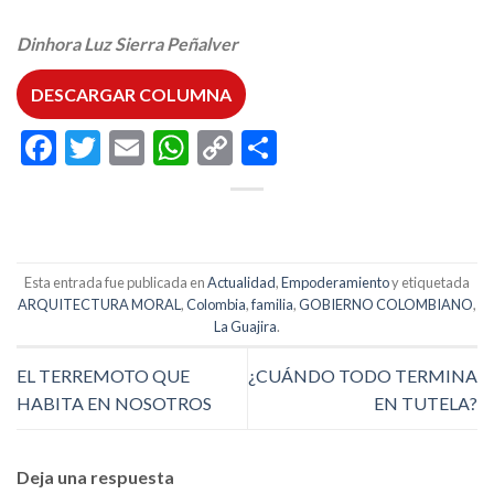
Dinhora Luz Sierra Peñalver
DESCARGAR COLUMNA
Facebook
Twitter
Email
WhatsApp
Copy
Compartir
Link
Esta entrada fue publicada en
Actualidad
,
Empoderamiento
y etiquetada
ARQUITECTURA MORAL
,
Colombia
,
familia
,
GOBIERNO COLOMBIANO
,
La Guajira
.
EL TERREMOTO QUE
¿CUÁNDO TODO TERMINA
HABITA EN NOSOTROS
EN TUTELA?
Deja una respuesta