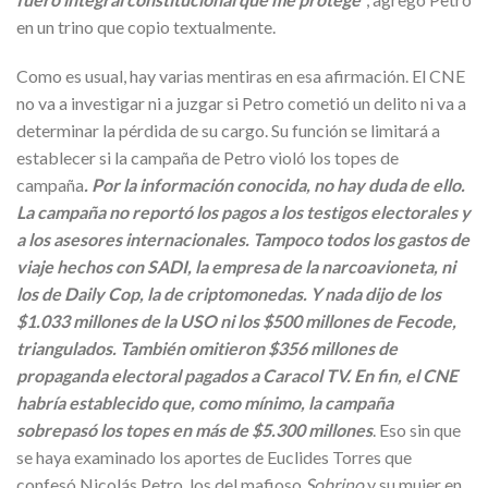
en un trino que copio textualmente.
Como es usual, hay varias mentiras en esa afirmación. El CNE
no va a investigar ni a juzgar si Petro cometió un delito ni va a
determinar la pérdida de su cargo. Su función se limitará a
establecer si la campaña de Petro violó los topes de
campaña
. Por la información conocida, no hay duda de ello.
La campaña no reportó los pagos a los testigos electorales y
a los asesores internacionales. Tampoco todos los gastos de
viaje hechos con SADI, la empresa de la narcoavioneta, ni
los de Daily Cop, la de criptomonedas. Y nada dijo de los
$1.033 millones de la USO ni los $500 millones de Fecode,
triangulados. También omitieron $356 millones de
propaganda electoral pagados a Caracol TV. En fin, el CNE
habría establecido que, como mínimo, la campaña
sobrepasó los topes en más de $5.300 millones
. Eso sin que
se haya examinado los aportes de Euclides Torres que
confesó Nicolás Petro, los del mafioso
Sobrino
y su mujer en