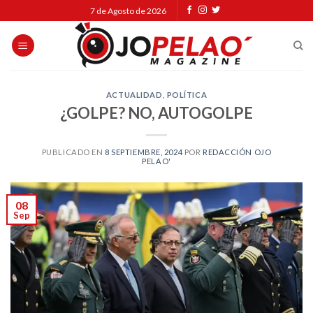
Skip
7 de Agosto de 2026
to
content
ACTUALIDAD
,
POLÍTICA
¿GOLPE? NO, AUTOGOLPE
PUBLICADO EN
8 SEPTIEMBRE, 2024
POR
REDACCIÓN OJO
PELAO'
08
Sep