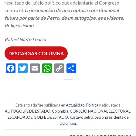
resultado del juicio político que adelantaría el Congreso
contra él.
La insinuación de una ruptura constitucional
futura por parte de Petro, de un autogolpe, es evidente.
Peligrosísimo.
Rafael Nieto Loaiza
DESCARGAR COLUMNA
Facebook
Twitter
Email
WhatsApp
Copy
Compartir
Link
Esta entrada fue publicada en
Actualidad
,
Política
y etiquetada
AUTOGOLPE DE ESTADO
,
Colombia
,
CONSEJO NACIONAL ELECTORAL
,
ESCANDALOS
,
GOLPE DE ESTADO
,
gustavo petro
,
petro
,
presidente de
Colombia
.