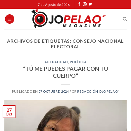
Skip
7 de Agosto de 2026
to
content
ARCHIVOS DE ETIQUETAS:
CONSEJO NACIONAL
ELECTORAL
ACTUALIDAD
,
POLÍTICA
“TÚ ME PUEDES PAGAR CON TU
CUERPO”
PUBLICADO EN
27 OCTUBRE, 2024
POR
REDACCIÓN OJO PELAO'
27
Oct