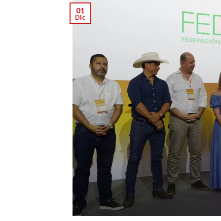
01
Dic