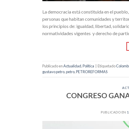
La democracia está constituida en el pueblo, 
personas que habitan comunidades y territor
los principios de: igualdad, libertad, solidari
normatividades vigentes y derecho de partic
Publicado en
Actualidad
,
Política
|
Etiquetado
Colomb
gustavo petro
,
petro
,
PETROREFORMAS
AC
CONGRESO GANAD
PUBLICADO EN
1