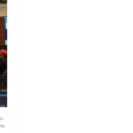
s.
eta