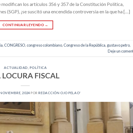
modifican los artículos 356 y 357 de la Constitución Política,
nes (SGP), ¡se suscitó una encendida controversia en la que ha […]
CONTINUAR LEYENDO
→
ia
,
CONGRESO
,
congreso colombiano
,
Congreso de la República
,
gustavo petro
,
Deje un coment
ACTUALIDAD
,
POLÍTICA
 LOCURA FISCAL
 NOVIEMBRE, 2024
POR
REDACCIÓN OJO PELAO'