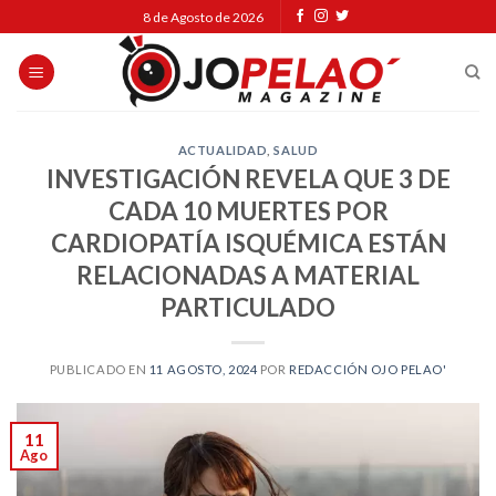
Skip
8 de Agosto de 2026
to
content
ACTUALIDAD
,
SALUD
INVESTIGACIÓN REVELA QUE 3 DE
CADA 10 MUERTES POR
CARDIOPATÍA ISQUÉMICA ESTÁN
RELACIONADAS A MATERIAL
PARTICULADO
PUBLICADO EN
11 AGOSTO, 2024
POR
REDACCIÓN OJO PELAO'
11
Ago