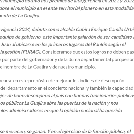
 el municipio obtuvo dos premios de alta gerencia en 2021 y 2022
se el municipio en el ente territorial pionero en esta modalida
ento de La Guajira.
a vigencia 2024, debuta como alcalde Cubita Enrique Camilo Urbi
 equipo de gobierno, este importante galardón de ser candidato 
Juan al ubicarse en los primeros lugares del Rankin según el
 la gestión (FURAG).
Consideramos que estos logros no deben pas
 por parte del gobernador y de la duma departamental porque so
el nombre de La Guajira y de nuestro municipio.
inearse en este propósito de mejorar los índices de desempeño
n del departamento en el concierto nacional y también la capacidad
es de buen desempeño al país con buenos funcionarios público
os públicos La Guajira abre las puertas de la nación y nos
los administradores en que la opinión nacional ha querido
 se merecen, se ganan. Y en el ejercicio de la función pública, el