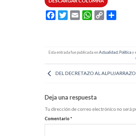
DESCARGAR COLUMNA
Facebook
Twitter
Email
WhatsAp
Copy
Comp
Link
Esta entrada fue publicada en
Actualidad
,
Política
y 
DEL DECRETAZO AL ALPUJARRAZO
Deja una respuesta
Tu dirección de correo electrónico no será p
Comentario
*