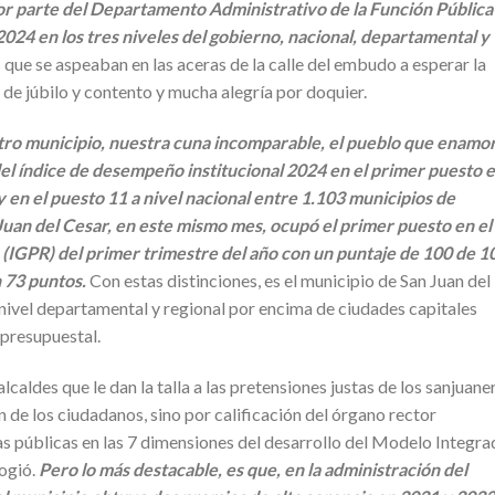
por parte del Departamento Administrativo de la Función Pública
2024 en los tres niveles del gobierno, nacional, departamental y
que se aspeaban en las aceras de la calle del embudo a esperar la
 de júbilo y contento y mucha alegría por doquier.
stro municipio, nuestra cuna incomparable, el pueblo que enamo
el índice de desempeño institucional 2024 en el primer puesto 
 en el puesto 11 a nivel nacional entre 1.103 municipios de
uan del Cesar, en este mismo mes, ocupó el primer puesto en el
 (IGPR) del primer trimestre del año con un puntaje de 100 de 1
n 73 puntos.
Con estas distinciones, es el municipio de San Juan del
 nivel departamental y regional por encima de ciudades capitales
 presupuestal.
caldes que le dan la talla a las pretensiones justas de los sanjuane
de los ciudadanos, sino por calificación del órgano rector
as públicas en las 7 dimensiones del desarrollo del Modelo Integr
ogió.
Pero lo más destacable, es que, en la administración del