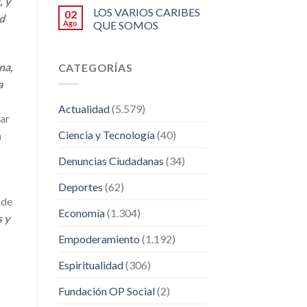
, y
LOS VARIOS CARIBES
02
d
Ago
QUE SOMOS
na,
CATEGORÍAS
a
Actualidad
(5.579)
ar
Ciencia y Tecnología
(40)
n
Denuncias Ciudadanas
(34)
Deportes
(62)
 de
Economía
(1.304)
s y
Empoderamiento
(1.192)
Espiritualidad
(306)
Fundación OP Social
(2)