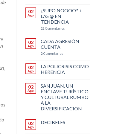
 de
¿SUPO NOOOO? +
02
Ago
LAS @ EN
TENDENCIA
22
Comentarios
ra
CADA AGRESIÓN
02
en
Ago
CUENTA
2
Comentarios
LA POLICRISIS COMO
02
00,
Ago
HERENCIA
SAN JUAN, UN
02
Ago
ENCLAVE TURÍSTICO
Y CULTURAL RUMBO
A LA
ros
DIVERSIFICACION
ado
DECIBELES
02
Ago