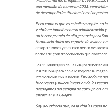
alcalde anterior, el ingeniero Álvaro Díaz,
una mención de honor en 2023, convirtiéndo
de desempeño institucional en el departam
Pero como el que es caballero repite, en l
y obtiene también con su administración y
un tercer premio de alta gerencia para San 
formulario único del reporte de avance en
desapercibidos y más bien deben destacarse
hechos de gran trascendencia que enaltecen 
Los 15 municipios de La Guajira deberían al
institucional para con ello mejorar la image
interlocución con la nación.
Enviando mensaj
la correcta y pulcra inversión de los recurs
despojamos del estigma de corrupción y ma
encasillar a la Guajira.
Soy del criterio que, en la vida las cosas no