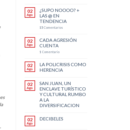
¿SUPO NOOOO? +
02
Ago
LAS @ EN
TENDENCIA
e
15
Comentarios
CADA AGRESIÓN
02
Ago
CUENTA
1
Comentario
a
LA POLICRISIS COMO
02
Ago
HERENCIA
SAN JUAN, UN
02
Ago
ENCLAVE TURÍSTICO
Y CULTURAL RUMBO
nes
A LA
la
DIVERSIFICACION
DECIBELES
02
Ago
,