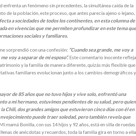
 enfrenta un fenómeno sin precedentes, la simultánea caída de la
to de la población, este proceso, que antes parecía ajeno o lejano,
fecta a sociedades de todos los continentes, en esta columna de
irada en vivencias que me permiten profundizar en este tema qu
rmaciones sociales y familiares.
s me sorprendió con una confesión:
“Cuando sea grande, me voy a
s me voy a separar de mi esposo”.
Este comentario inocente reflej
trimonio y la familia de manera diferente, quizás más flexible que
ectativas familiares evolucionan junto a los cambios demográficos y
 mayor de 85 años que no tuvo hijos y vive solo, enfrentó una
nto a mi hermano, estuvimos pendientes de su salud, pero quie
a Chili, dos grandes amigos que estuvieron cinco días con él en 
 envejecimiento puede traer soledad, pero también revela que
Mi mamá Bonilla, con sus 14 hijos y 92 años, está en silla de ruedas
llenas de anécdotas y recuerdos, toda la familia gira en torno a ella