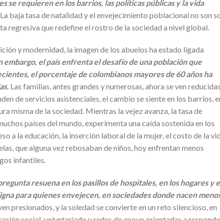
e requieren en los barrios, las políticas públicas y la vida
La baja tasa de natalidad y el envejecimiento poblacional no son s
ta regresiva que redefine el rostro de la sociedad a nivel global.
dición y modernidad, la imagen de los abuelos ha estado ligada
n embargo, el país enfrenta el desafío de una población que
recientes, el porcentaje de colombianos mayores de 60 años ha
as.
Las familias, antes grandes y numerosas, ahora se ven reducidas
n de servicios asistenciales, el cambio se siente en los barrios, e
ura misma de la sociedad. Mientras la vejez avanza, la tasa de
 muchos países del mundo, experimenta una caída sostenida en los
so a la educación, la inserción laboral de la mujer, el costo de la vi
uelas, que alguna vez rebosaban de niños, hoy enfrentan menos
gos infantiles.
regunta resuena en los pasillos de hospitales, en los hogares y 
digna para quienes envejecen, en sociedades donde nacen meno
en presionados, y la soledad se convierte en un reto silencioso, en
gración social, voluntariado y redes de apoyo orientadas a responde