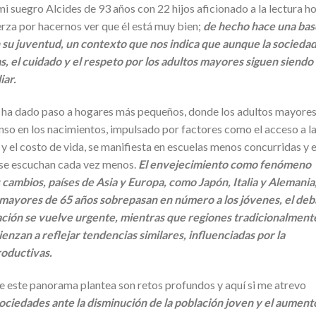
i suegro Alcides de 93 años con 22 hijos aficionado a la lectura h
erza por hacernos ver que él está muy bien;
de hecho hace una bas
 su juventud, un contexto que nos indica que aunque la socieda
s, el cuidado y el respeto por los adultos mayores siguen siendo
iar.
s ha dado paso a hogares más pequeños, donde los adultos mayore
nso en los nacimientos, impulsado por factores como el acceso a l
 y el costo de vida, se manifiesta en escuelas menos concurridas y 
 se escuchan cada vez menos.
El envejecimiento como fenómeno
cambios, países de Asia y Europa, como Japón, Italia y Alemania
 mayores de 65 años sobrepasan en número a los jóvenes, el deb
ración se vuelve urgente, mientras que regiones tradicionalment
nzan a reflejar tendencias similares, influenciadas por la
roductivas.
ue este panorama plantea son retos profundos y aquí si me atrevo
ociedades ante la disminución de la población joven y el aument