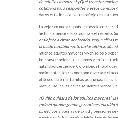
de adultos mayores? ¿Qué transformaciones s
cotidiana para responder a estos cambios?
datos estadísticos; son el reflejo de una cuen
La vejez en nuestro país se mezcla entre tra
históricamente a la sabiduría y el respeto,
Si
envejece a ritmo acelerado, según cifras 
crecido notablemente en las últimas décad
muchos adultos mayores viven solos o depende
las conversaciones cotidianas y en la estruct
natalidad desciende, Colombia, al igual que
nacimientos, las razones son diversas; el acce
el deseo de tener familias pequeñas, las esc
matrículas; en las calles se sienten menos jue
¿Quién cuidara de los adultos mayores? la p
todo el mundo ¿cómo garantizar una vida 
niños?
Los sistemas de salud y pensiones se v
nuestro país, han surgido iniciativas de inte