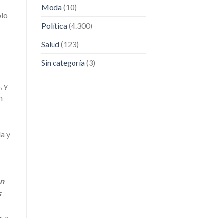
Moda
(10)
olo
Política
(4.300)
Salud
(123)
Sin categoría
(3)
, y
n
da y
en
s
r a