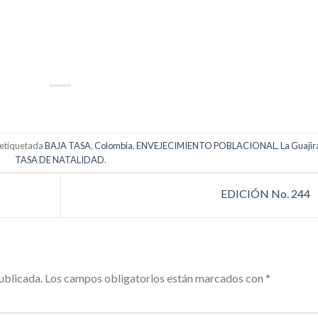
p
artir
 etiquetada
BAJA TASA
,
Colombia
,
ENVEJECIMIENTO POBLACIONAL
,
La Guajir
TASA DE NATALIDAD
.
EDICIÓN No. 244
ublicada.
Los campos obligatorios están marcados con
*