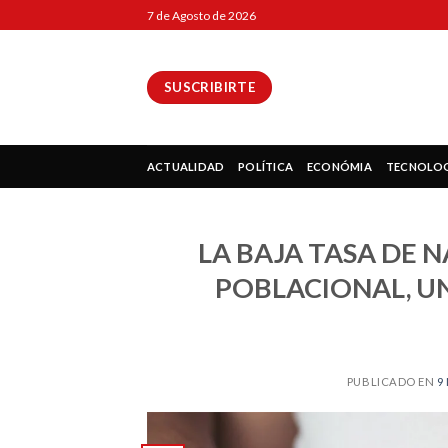
Skip
7 de Agosto de 2026
to
content
SUSCRIBIRTE
ok
ACTUALIDAD
POLÍTICA
ECONÓMIA
TECNOLO
LA BAJA TASA DE 
pp
POBLACIONAL, UN
ir
PUBLICADO EN
9