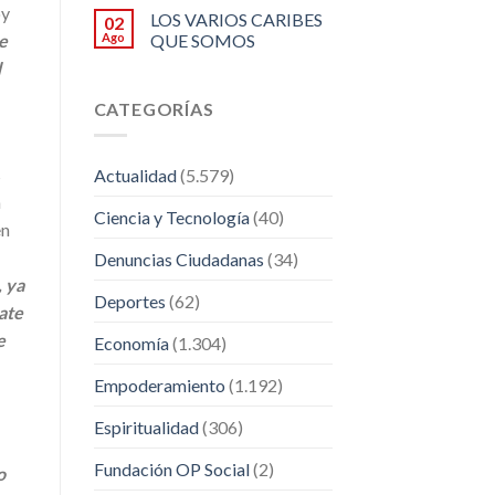
oy
LOS VARIOS CARIBES
02
Ago
QUE SOMOS
e
d
CATEGORÍAS
s
Actualidad
(5.579)
a
Ciencia y Tecnología
(40)
en
Denuncias Ciudadanas
(34)
, ya
Deportes
(62)
ate
e
Economía
(1.304)
Empoderamiento
(1.192)
Espiritualidad
(306)
Fundación OP Social
(2)
o