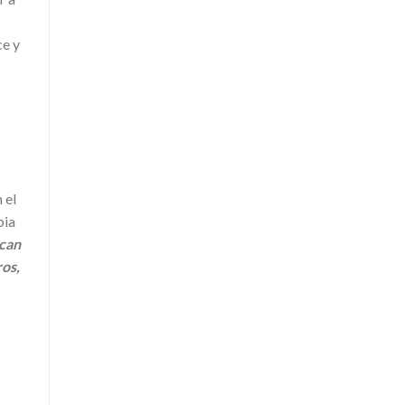
ce y
 el
bia
zcan
ros,