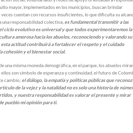
adulto mayor, implementados en los municipios, buscan brindar
ces cuentan con recursos insuficientes, lo que dificulta su alcan
ca una responsabilidad colectiva,
es fundamental transmitir a las
el ciclo evolutivo es universal y que todos experimentaremos la
 cultura amorosa hacia los abuelos, reconociendo y valorando su
 esta actitud contribuirá a fortalecer el respeto y el cuidado
a cohesión y el bienestar social.
s de una misma moneda demográfica, en el parque, los abuelos miran
e ellos son símbolo de esperanza y continuidad, el futuro de Colom
te cambio;
el diálogo, la empatía y políticas públicas que recono
rtículo de la vejez y la natalidad no es solo una historia de núme
tidos, y nuestra responsabilidad es valorar el presente y mirar
de pueblo mi opinión para ti.