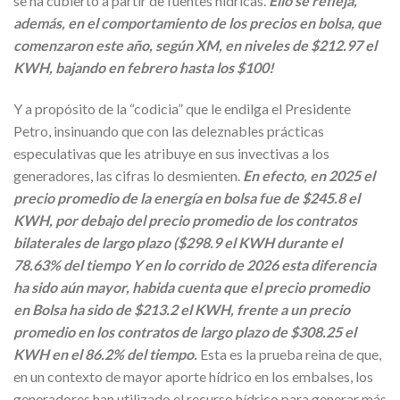
se ha cubierto a partir de fuentes hídricas.
Ello se refleja,
además, en el comportamiento de los precios en bolsa, que
comenzaron este año, según XM, en niveles de $212.97 el
KWH, bajando en febrero hasta los $100!
Y a propósito de la “codicia” que le endilga el Presidente
Petro, insinuando que con las deleznables prácticas
especulativas que les atribuye en sus invectivas a los
generadores, las cifras lo desmienten.
En efecto, en 2025 el
precio promedio de la energía en bolsa fue de $245.8 el
KWH, por debajo del precio promedio de los contratos
bilaterales de largo plazo ($298.9 el KWH durante el
78.63% del tiempo Y en lo corrido de 2026 esta diferencia
ha sido aún mayor, habida cuenta que el precio promedio
en Bolsa ha sido de $213.2 el KWH, frente a un precio
promedio en los contratos de largo plazo de $308.25 el
KWH en el 86.2% del tiempo.
Esta es la prueba reina de que,
en un contexto de mayor aporte hídrico en los embalses, los
generadores han utilizado el recurso hídrico para generar más