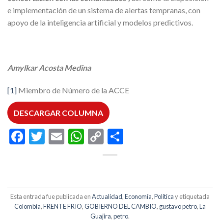
e implementación de un sistema de alertas tempranas, con
apoyo de la inteligencia artificial y modelos predictivos.
Amylkar Acosta Medina
[1]
Miembro de Número de la ACCE
DESCARGAR COLUMNA
Facebook
Twitter
Email
WhatsApp
Copy
Compartir
Link
Esta entrada fue publicada en
Actualidad
,
Economía
,
Política
y etiquetada
Colombia
,
FRENTE FRIO
,
GOBIERNO DEL CAMBIO
,
gustavo petro
,
La
Guajira
,
petro
.