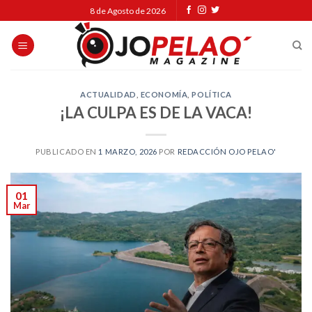
Skip
8 de Agosto de 2026
to
content
ACTUALIDAD
,
ECONOMÍA
,
POLÍTICA
¡LA CULPA ES DE LA VACA!
PUBLICADO EN
1 MARZO, 2026
POR
REDACCIÓN OJO PELAO'
01
Mar