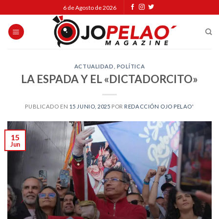
Skip
6 de Agosto de 2026
to
content
ACTUALIDAD
,
POLÍTICA
LA ESPADA Y EL «DICTADORCITO»
PUBLICADO EN
15 JUNIO, 2025
POR
REDACCIÓN OJO PELAO'
15
Jun