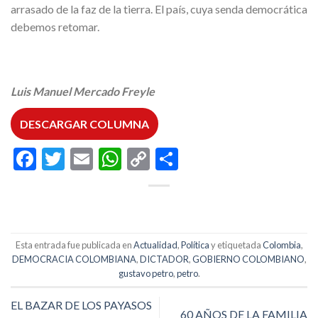
arrasado de la faz de la tierra. El país, cuya senda democrática
debemos retomar.
Luis Manuel Mercado Freyle
DESCARGAR COLUMNA
Facebook
Twitter
Email
WhatsApp
Copy
Compartir
Link
Esta entrada fue publicada en
Actualidad
,
Política
y etiquetada
Colombia
,
DEMOCRACIA COLOMBIANA
,
DICTADOR
,
GOBIERNO COLOMBIANO
,
gustavo petro
,
petro
.
EL BAZAR DE LOS PAYASOS
60 AÑOS DE LA FAMILIA