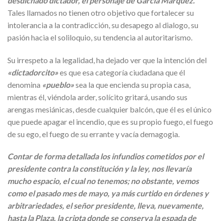
desdichado dictador, el personaje de García Márquez.
Tales llamados no tienen otro objetivo que fortalecer su
intolerancia a la contradicción, su desapego al dialogo, su
pasión hacia el soliloquio, su tendencia al autoritarismo.
Su irrespeto a la legalidad, ha dejado ver que la intención del
«dictadorcito»
es que esa categoría ciudadana que él
denomina
«pueblo»
sea la que encienda su propia casa,
mientras él, viéndola arder, solícito gritará, usando sus
arengas mesiánicas, desde cualquier balcón, que él es el único
que puede apagar el incendio, que es su propio fuego, el fuego
de su ego, el fuego de su errante y vacía demagogia.
Contar de forma detallada los infundios cometidos por el
presidente contra la constitución y la ley, nos llevaría
mucho espacio, el cual no tenemos; no obstante, vemos
como el pasado mes de mayo, ya más curtido en órdenes y
arbitrariedades, el señor presidente, lleva, nuevamente,
hasta la Plaza, la cripta donde se conserva la espada de