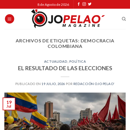
Skip
8 de Agosto de 2026
to
content
ARCHIVOS DE ETIQUETAS:
DEMOCRACIA
COLOMBIANA
ACTUALIDAD
,
POLÍTICA
EL RESULTADO DE LAS ELECCIONES
PUBLICADO EN
19 JULIO, 2026
POR
REDACCIÓN OJO PELAO'
19
Jul