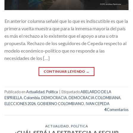
En anterior columna señalé que lo que es indiscutible es que la
primera vuelta muestra que para la inmensa mayoría del país
es más el rechazo a lo existente que el apoyo a una u otra
propuesta. Rechazo de los seguidores de Cepeda respecto al
modelo económico-político que no responde a las
necesidades de los […]
CONTINUAR LEYENDO
→
Publicado en
Actualidad
,
Política
|
Etiquetado
ABELARDO DE LA
ESPRIELLA
,
Colombia
,
DEMOCRACIA
,
DEMOCRACIA COLOMBIANA
,
ELECCIONES 2026
,
GOBIERNO COLOMBIANO
,
IVAN CEPEDA
4
Comentarios
ACTUALIDAD
,
POLÍTICA
¿CUÁL SERÁ LA ESTRATEGIA A SEGUIR