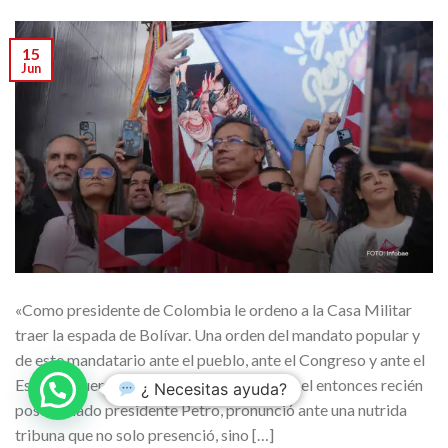
15
Jun
«Como presidente de Colombia le ordeno a la Casa Militar
traer la espada de Bolívar. Una orden del mandato popular y
de este mandatario ante el pueblo, ante el Congreso y ante el
Estado», fueron las primeras palabras que el entonces recién
¿ Necesitas ayuda?
posesionado presidente Petro, pronunció ante una nutrida
tribuna que no solo presenció, sino […]