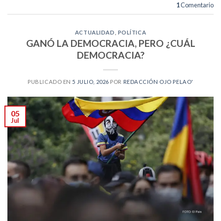
1
Comentario
ACTUALIDAD
,
POLÍTICA
GANÓ LA DEMOCRACIA, PERO ¿CUÁL
DEMOCRACIA?
PUBLICADO EN
5 JULIO, 2026
POR
REDACCIÓN OJO PELAO'
05
Jul