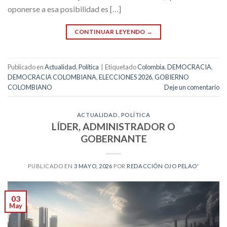
oponerse a esa posibilidad es […]
CONTINUAR LEYENDO
→
Publicado en
Actualidad
,
Política
|
Etiquetado
Colombia
,
DEMOCRACIA
,
DEMOCRACIA COLOMBIANA
,
ELECCIONES 2026
,
GOBIERNO
COLOMBIANO
Deje un comentario
ACTUALIDAD
,
POLÍTICA
LÍDER, ADMINISTRADOR O
GOBERNANTE
PUBLICADO EN
3 MAYO, 2026
POR
REDACCIÓN OJO PELAO'
03
May