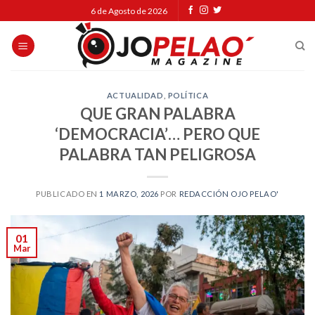
Skip
6 de Agosto de 2026
to
content
ACTUALIDAD
,
POLÍTICA
QUE GRAN PALABRA
‘DEMOCRACIA’… PERO QUE
PALABRA TAN PELIGROSA
PUBLICADO EN
1 MARZO, 2026
POR
REDACCIÓN OJO PELAO'
01
Mar