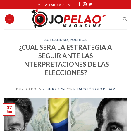
Skip
9 de Agosto de 2026
to
content
ACTUALIDAD
,
POLÍTICA
¿CUÁL SERÁ LA ESTRATEGIA A
SEGUIR ANTE LAS
INTERPRETACIONES DE LAS
ELECCIONES?
PUBLICADO EN
7 JUNIO, 2026
POR
REDACCIÓN OJO PELAO'
07
Jun