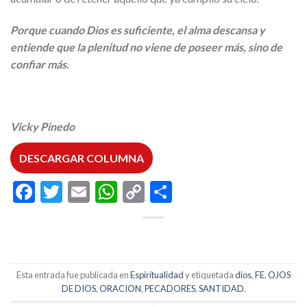
Porque cuando Dios es suficiente, el alma descansa y
entiende que la plenitud no viene de poseer más, sino de
confiar más.
Vicky Pinedo
DESCARGAR COLUMNA
Facebook
Twitter
Email
WhatsApp
Copy
Compartir
Link
Esta entrada fue publicada en
Espiritualidad
y etiquetada
dios
,
FE
,
OJOS
DE DIOS
,
ORACION
,
PECADORES
,
SANTIDAD
.