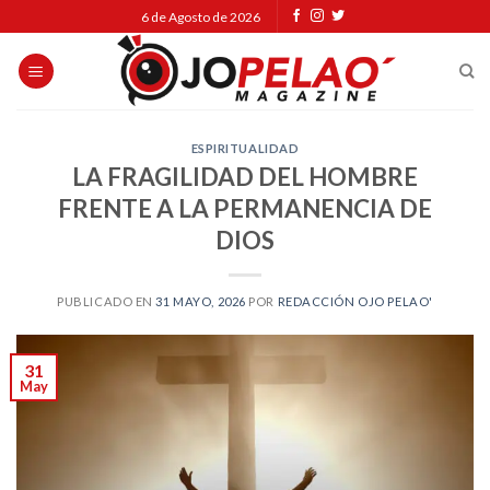
Skip
6 de Agosto de 2026
to
content
ESPIRITUALIDAD
LA FRAGILIDAD DEL HOMBRE
FRENTE A LA PERMANENCIA DE
DIOS
PUBLICADO EN
31 MAYO, 2026
POR
REDACCIÓN OJO PELAO'
31
May