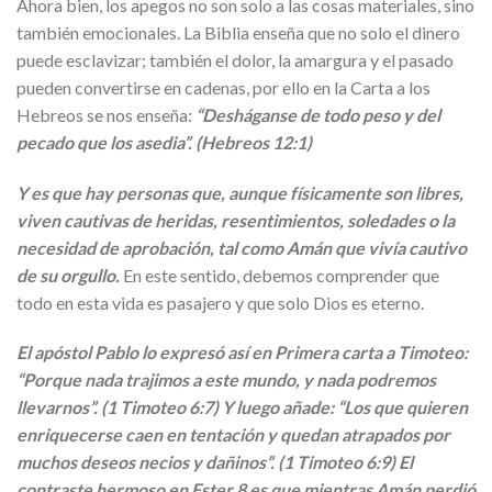
Ahora bien, los apegos no son solo a las cosas materiales, sino
también emocionales. La Biblia enseña que no solo el dinero
puede esclavizar; también el dolor, la amargura y el pasado
pueden convertirse en cadenas, por ello en la Carta a los
Hebreos se nos enseña:
“Desháganse de todo peso y del
pecado que los asedia”. (Hebreos 12:1)
Y es que hay personas que, aunque físicamente son libres,
viven cautivas de heridas, resentimientos, soledades o la
necesidad de aprobación, tal como Amán que vivía cautivo
de su orgullo.
En este sentido, debemos comprender que
todo en esta vida es pasajero y que solo Dios es eterno.
El apóstol Pablo lo expresó así en Primera carta a Timoteo:
“Porque nada trajimos a este mundo, y nada podremos
llevarnos”. (1 Timoteo 6:7) Y luego añade: “Los que quieren
enriquecerse caen en tentación y quedan atrapados por
muchos deseos necios y dañinos”. (1 Timoteo 6:9) El
contraste hermoso en Ester 8 es que mientras Amán perdió