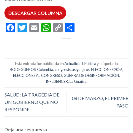
DESCARGAR COLUMNA
Facebook
Twitter
Email
WhatsApp
Copy
Compartir
Link
Esta entrada fue publicada en
Actualidad
,
Política
y etiquetada
BODEGUEROS
,
Colombia
,
congresistas guajiros
,
ELECCIONES 2026
,
ELECCIONES AL CONGRESO
,
GUERRA DE DESINFORMACIÓN
,
INFLUENCER
,
La Guajira
.
SALUD: LA TRAGEDIA DE
08 DE MARZO, EL PRIMER
UN GOBIERNO QUE NO
PASO
RESPONDE
Deja una respuesta