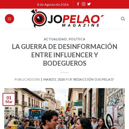
Skip
8 de Agosto de 2026
to
content
ACTUALIDAD
,
POLÍTICA
LA GUERRA DE DESINFORMACIÓN
ENTRE INFLUENCER Y
BODEGUEROS
PUBLICADO EN
1 MARZO, 2026
POR
REDACCIÓN OJO PELAO'
01
Mar