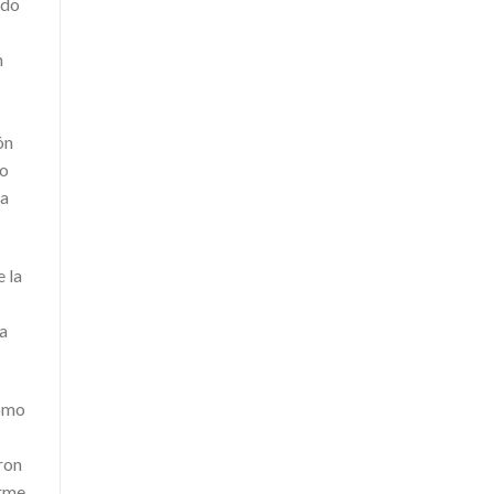
ido
n
ón
lo
la
 la
ma
como
ron
arme