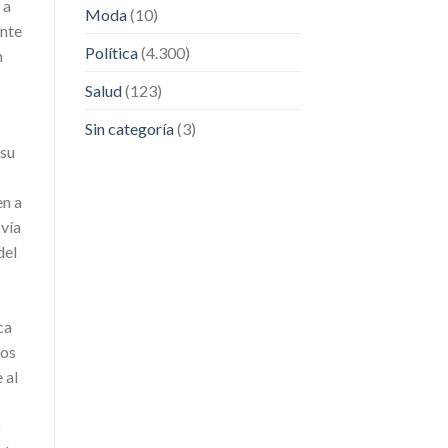
 a
Moda
(10)
ente
Política
(4.300)
n
Salud
(123)
Sin categoría
(3)
 su
en a
vía
del
ca
dos
 al
o