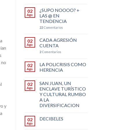
¿SUPO NOOOO? +
02
Ago
LAS @ EN
TENDENCIA
22
Comentarios
CADA AGRESIÓN
la
02
Ago
CUENTA
ían
2
Comentarios
s
a no
LA POLICRISIS COMO
02
Ago
HERENCIA
SAN JUAN, UN
02
l
Ago
ENCLAVE TURÍSTICO
Y CULTURAL RUMBO
A LA
DIVERSIFICACION
vo y
la
DECIBELES
02
Ago