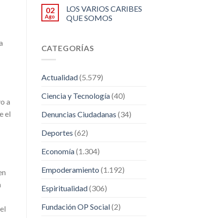
LOS VARIOS CARIBES
02
Ago
QUE SOMOS
a
CATEGORÍAS
Actualidad
(5.579)
Ciencia y Tecnología
(40)
o a
e el
Denuncias Ciudadanas
(34)
Deportes
(62)
Economía
(1.304)
Empoderamiento
(1.192)
en
a
Espiritualidad
(306)
Fundación OP Social
(2)
el