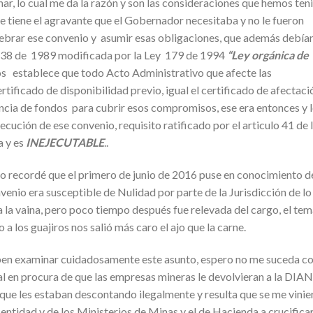
nar, lo cual me da la razón y son las consideraciones que hemos ten
ue tiene el agravante que el Gobernador necesitaba y no le fueron
lebrar ese convenio y asumir esas obligaciones, que además debía
y 38 de 1989 modificada por la Ley 179 de 1994
“Ley orgánica de
s establece que todo Acto Administrativo que afecte las
tificado de disponibilidad previo, igual el certificado de afectaci
encia de fondos para cubrir esos compromisos, ese era entonces y 
jecución de ese convenio, requisito ratificado por el articulo 41 de 
a y es
INEJECUTABLE
..
o recordé que el primero de junio de 2016 puse en conocimiento de
venio era susceptible de Nulidad por parte de la Jurisdicción de lo
 la vaina, pero poco tiempo después fue relevada del cargo, el te
a los guajiros nos salió más caro el ajo que la carne.
eben examinar cuidadosamente este asunto, espero no me suceda 
l en procura de que las empresas mineras le devolvieran a la DIAN
 que les estaban descontando ilegalmente y resulta que se me vinie
ntidad y de los Ministerios de Minas y el de Hacienda a crucific