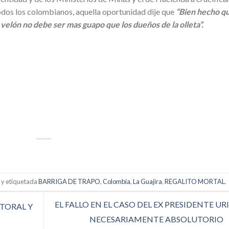
 todos los colombianos, aquella oportunidad dije que
“Bien hecho q
velón no debe ser mas guapo que los dueños de la olleta”.
p
artir
a
y etiquetada
BARRIGA DE TRAPO
,
Colombia
,
La Guajira
,
REGALITO MORTAL
.
EL FALLO EN EL CASO DEL EX PRESIDENTE URI
TORAL Y
NECESARIAMENTE ABSOLUTORIO