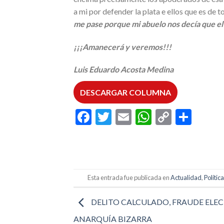
a mi por defender la plata e ellos que es de
me pase porque mi abuelo nos decía que el 
¡¡¡Amanecerá y veremos!!!
Luis Eduardo Acosta Medina
DESCARGAR COLUMNA
Facebook
Twitter
Email
WhatsAp
Copy
Comp
Link
Esta entrada fue publicada en
Actualidad
,
Polític
DELITO CALCULADO, FRAUDE ELEC
ANARQUÍA BIZARRA