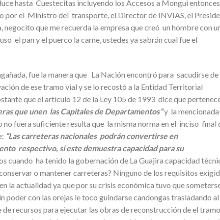
duce hasta Cuestecitas incluyendo los Accesos a Mongui entonces
o por el Ministro del transporte, el Director de INVIAS, el Presid
, negocito que me recuerda la empresa que creó un hombre con u
o el pan y el puerco la carne, ustedes ya sabrán cual fue el
engañada, fue la manera que La Nación encontró para sacudirse de
ción de ese tramo vial y se lo recostó a la Entidad Territorial
stante que el artículo 12 de la Ley 105 de 1993 dice que pertenec
eras que unen las Capitales de Departamentos”
y la mencionada 
 no fuera suficiente resulta que la misma norma en el inciso final 
e:
“Las carreteras nacionales podrán convertirse en
nto respectivo, si este demuestra capacidad para su
s cuando ha tenido la gobernación de La Guajira capacidad técni
r, conservar o mantener carreteras? Ninguno de los requisitos exigi
 en la actualidad ya que por su crisis económica tuvo que someterse
in poder con las orejas le toco guindarse candongas trasladando al
de recursos para ejecutar las obras de reconstrucción de el tram