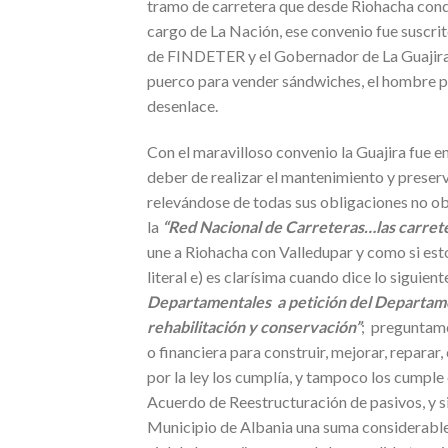
tramo de carretera que desde Riohacha con
cargo de La Nación, ese convenio fue suscrit
de FINDETER y el Gobernador de La Guajira
puerco para vender sándwiches, el hombre pus
desenlace.
Con el maravilloso convenio la Guajira fue 
deber de realizar el mantenimiento y preserva
relevándose de todas sus obligaciones no ob
la
“Red Nacional de Carreteras…las carret
une a Riohacha con Valledupar y como si esto
literal e) es clarísima cuando dice lo siguient
Departamentales a petición del Departame
rehabilitación y conservación”
; preguntamo
o financiera para construir, mejorar, repara
por la ley los cumplía, y tampoco los cumple
Acuerdo de Reestructuración de pasivos, y s
Municipio de Albania una suma considerable 