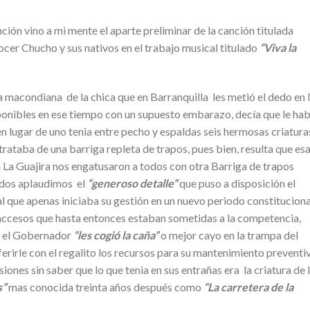
ión vino a mi mente el aparte preliminar de la canción titulada
cer Chucho y sus nativos en el trabajo musical titulado
“Viva la
macondiana de la chica que en Barranquilla les metió el dedo en 
onibles en ese tiempo con un supuesto embarazo, decía que le hab
 lugar de uno tenia entre pecho y espaldas seis hermosas criatura
 trataba de una barriga repleta de trapos, pues bien, resulta que es
 La Guajira nos engatusaron a todos con otra Barriga de trapos
dos aplaudimos el
“generoso detalle”
que puso a disposición el
 que apenas iniciaba su gestión en un nuevo periodo constituciona
 accesos que hasta entonces estaban sometidas a la competencia,
, el Gobernador
“les cogió la caña”
o mejor cayo en la trampa del
rirle con el regalito los recursos para su mantenimiento preventi
iones sin saber que lo que tenia en sus entrañas era la criatura de 
s”
mas conocida treinta años después como
“La carretera de la