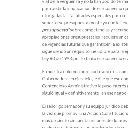
vial de la vergüenza y no la han podido termi
para pedir la inaplicación de ese convenio q
otorgadas las facultades especiales para ce
soportarse presupuestalmente ya que la Le
presupuesto”
sobre competencias y recurso
apropiaciones presupuestales requiere un cer
de vigencias futuras que garanticen la exist
sigue siendo un requisito ineludible para la e
Ley 80 de 1993, por lo tanto ese convenio er
En nuestra columna publicada sobre el asunt
Gobernadora en ejercicio, le dije que ese con
Contencioso Administrativo le puso interés a
siguió igual y definitivamente en ese negocio 
El señor gobernador y su equipo jurídico d
la vez que promoví una Acción Constituciona
mas de ciento cincuenta millones de dólares
encima precisamente los apoderados de esa e