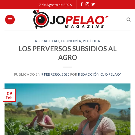
Skip
7 de Agosto de 2026
to
content
ACTUALIDAD
,
ECONOMÍA
,
POLÍTICA
LOS PERVERSOS SUBSIDIOS AL
AGRO
PUBLICADO EN
9 FEBRERO, 2025
POR
REDACCIÓN OJO PELAO'
09
Feb