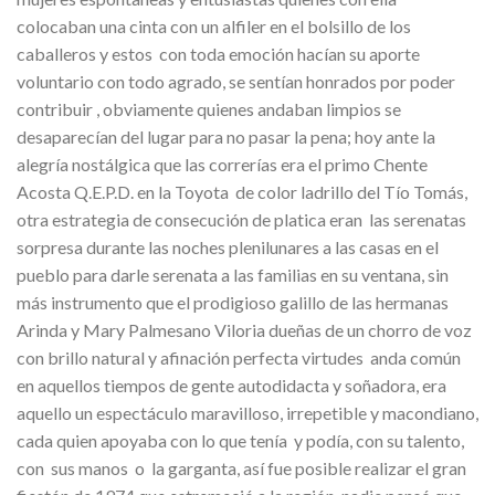
colocaban una cinta con un alfiler en el bolsillo de los
caballeros y estos con toda emoción hacían su aporte
voluntario con todo agrado, se sentían honrados por poder
contribuir , obviamente quienes andaban limpios se
desaparecían del lugar para no pasar la pena; hoy ante la
alegría nostálgica que las correrías era el primo Chente
Acosta Q.E.P.D. en la Toyota de color ladrillo del Tío Tomás,
otra estrategia de consecución de platica eran las serenatas
sorpresa durante las noches plenilunares a las casas en el
pueblo para darle serenata a las familias en su ventana, sin
más instrumento que el prodigioso galillo de las hermanas
Arinda y Mary Palmesano Viloria dueñas de un chorro de voz
con brillo natural y afinación perfecta virtudes anda común
en aquellos tiempos de gente autodidacta y soñadora, era
aquello un espectáculo maravilloso, irrepetible y macondiano,
cada quien apoyaba con lo que tenía y podía, con su talento,
con sus manos o la garganta, así fue posible realizar el gran