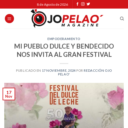
Skip
8 de Agosto de 2026
to
content
EMPODERAMIENTO
MI PUEBLO DULCE Y BENDECIDO
NOS INVITA AL GRAN FESTIVAL
PUBLICADO EN
17 NOVIEMBRE, 2024
POR
REDACCIÓN OJO
PELAO'
17
Nov