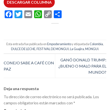
DESCARGAR COLUMNA
Facebook
Twitter
Email
WhatsApp
Copy
Compartir
Link
Esta entrada fue publicada en
Empoderamiento
y etiquetada
Colombia
,
DULCE DE LECHE
,
FESTIVAL DE MONGUI
,
La Guajira
,
MONGUI
.
GANÓ DONALD TRUMP:
CONEJO SABE A CAFÉ CON
¿BUENO O MALO PARA EL
PAZ
MUNDO?
Deja una respuesta
Tu dirección de correo electrónico no será publicada.
Los
campos obligatorios están marcados con
*