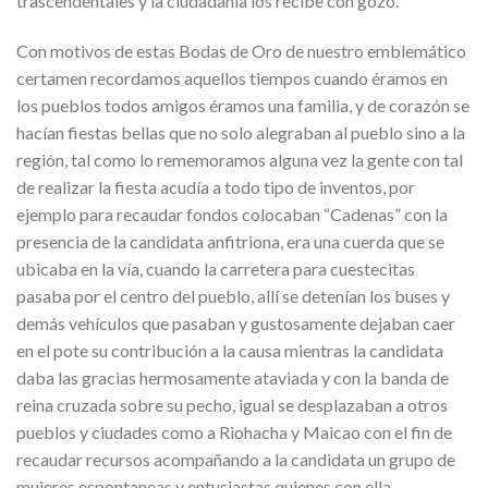
trascendentales y la ciudadanía los recibe con gozo.
Con motivos de estas Bodas de Oro de nuestro emblemático
certamen recordamos aquellos tiempos cuando éramos en
los pueblos todos amigos éramos una familia, y de corazón se
hacían fiestas bellas que no solo alegraban al pueblo sino a la
región, tal como lo rememoramos alguna vez la gente con tal
de realizar la fiesta acudía a todo tipo de inventos, por
ejemplo para recaudar fondos colocaban “Cadenas” con la
presencia de la candidata anfitriona, era una cuerda que se
ubicaba en la vía, cuando la carretera para cuestecitas
pasaba por el centro del pueblo, allí se detenían los buses y
demás vehículos que pasaban y gustosamente dejaban caer
en el pote su contribución a la causa mientras la candidata
daba las gracias hermosamente ataviada y con la banda de
reina cruzada sobre su pecho, igual se desplazaban a otros
pueblos y ciudades como a Riohacha y Maicao con el fin de
recaudar recursos acompañando a la candidata un grupo de
mujeres espontaneas y entusiastas quienes con ella