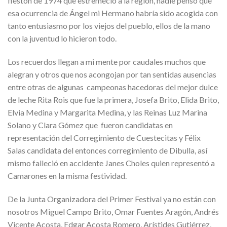
fiestón de 1974 que estremeció a la región, nadie pensó que
esa ocurrencia de Ángel mi Hermano habría sido acogida con
tanto entusiasmo por los viejos del pueblo, ellos de la mano
con la juventud lo hicieron todo.
Los recuerdos llegan a mi mente por caudales muchos que
alegran y otros que nos acongojan por tan sentidas ausencias
entre otras de algunas campeonas hacedoras del mejor dulce
de leche Rita Rois que fue la primera, Josefa Brito, Elida Brito,
Elvia Medina y Margarita Medina, y las Reinas Luz Marina
Solano y Clara Gómez que fueron candidatas en
representación del Corregimiento de Cuestecitas y Félix
Salas candidata del entonces corregimiento de Dibulla, así
mismo falleció en accidente Janes Choles quien representó a
Camarones en la misma festividad.
De la Junta Organizadora del Primer Festival ya no están con
nosotros Miguel Campo Brito, Omar Fuentes Aragón, Andrés
Vicente Acosta, Edgar Acosta Romero, Arístides Gutiérrez,