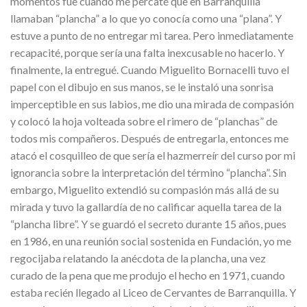
momentos fue cuando me percaté que en Barranquilla
llamaban “plancha” a lo que yo conocía como una “plana”. Y
estuve a punto de no entregar mi tarea. Pero inmediatamente
recapacité, porque sería una falta inexcusable no hacerlo. Y
finalmente, la entregué. Cuando Miguelito Bornacelli tuvo el
papel con el dibujo en sus manos, se le instaló una sonrisa
imperceptible en sus labios, me dio una mirada de compasión
y colocó la hoja volteada sobre el rimero de “planchas” de
todos mis compañeros. Después de entregarla, entonces me
atacó el cosquilleo de que sería el hazmerreír del curso por mi
ignorancia sobre la interpretación del término “plancha”. Sin
embargo, Miguelito extendió su compasión más allá de su
mirada y tuvo la gallardía de no calificar aquella tarea de la
“plancha libre”. Y se guardó el secreto durante 15 años, pues
en 1986, en una reunión social sostenida en Fundación, yo me
regocijaba relatando la anécdota de la plancha, una vez
curado de la pena que me produjo el hecho en 1971, cuando
estaba recién llegado al Liceo de Cervantes de Barranquilla. Y