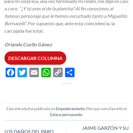
para mi sorpresa, una vez terminado mi relato, me dijeron casi
a coro:
“¿Y tú eres el de la plancha? Al fin conocimos al
famoso personaje que le hemos escuchado tanto a Miguelito
Bornacelli”.
Por supuesto que, ante esta coincidencia, la
carcajada fue total.
Orlando Cuello Gámez
DESCARGAR COLUMNA
Facebook
Twitter
Email
WhatsApp
Copy
Compartir
Link
Esta entrada fue publicada en
Empoderamiento
. Marque como favorito el
Enlace permanente
.
JAIME GARZÓN Y SU
LOS DAÑOS DEL PARO