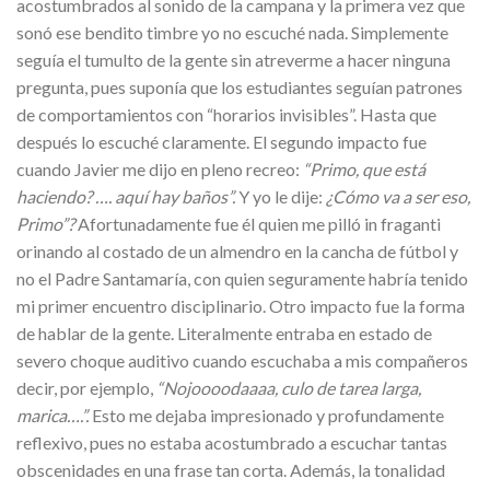
acostumbrados al sonido de la campana y la primera vez que
sonó ese bendito timbre yo no escuché nada. Simplemente
seguía el tumulto de la gente sin atreverme a hacer ninguna
pregunta, pues suponía que los estudiantes seguían patrones
de comportamientos con “horarios invisibles”. Hasta que
después lo escuché claramente. El segundo impacto fue
cuando Javier me dijo en pleno recreo:
“Primo, que está
haciendo? …. aquí hay baños”.
Y yo le dije:
¿Cómo va a ser eso,
Primo”?
Afortunadamente fue él quien me pilló in fraganti
orinando al costado de un almendro en la cancha de fútbol y
no el Padre Santamaría, con quien seguramente habría tenido
mi primer encuentro disciplinario. Otro impacto fue la forma
de hablar de la gente. Literalmente entraba en estado de
severo choque auditivo cuando escuchaba a mis compañeros
decir, por ejemplo,
“Nojoooodaaaa, culo de tarea larga,
marica….”.
Esto me dejaba impresionado y profundamente
reflexivo, pues no estaba acostumbrado a escuchar tantas
obscenidades en una frase tan corta. Además, la tonalidad