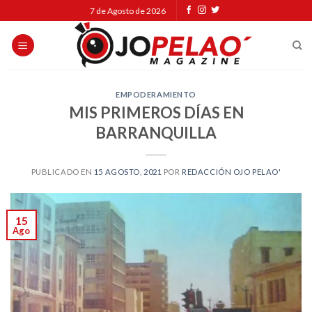
Skip
7 de Agosto de 2026
to
content
EMPODERAMIENTO
MIS PRIMEROS DÍAS EN
BARRANQUILLA
PUBLICADO EN
15 AGOSTO, 2021
POR
REDACCIÓN OJO PELAO'
15
Ago