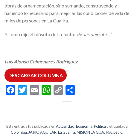
obras de ornamentación, sino sumando, construyendo y
haciendo lo necesario para mejorar las condiciones de vida de
miles de personas en La Guajira.
Y como dijo el filósofo de La Junta:
«Se las dejo ahí…”
Luís Alonso Colmenares Rodríguez
DESCARGAR COLUMNA
Facebook
Twitter
Email
WhatsApp
Copy
Compartir
Link
Esta entrada fue publicada en
Actualidad
,
Economía
,
Política
y etiquetada
Colombia
,
JAIRO AGUILAR
,
La Guajira
,
MISION LA GUAJIRA
,
petro
.