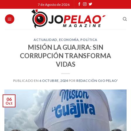
Skip
7 de Agosto de 2026
to
content
ACTUALIDAD
,
ECONOMÍA
,
POLÍTICA
MISIÓN LA GUAJIRA: SIN
CORRUPCIÓN TRANSFORMA
VIDAS
PUBLICADO EN
6 OCTUBRE, 2024
POR
REDACCIÓN OJO PELAO'
06
Oct