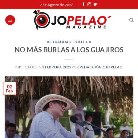
Skip
7 de Agosto de 2026
to
content
ACTUALIDAD
,
POLÍTICA
NO MÁS BURLAS A LOS GUAJIROS
PUBLICADO EN
2 FEBRERO, 2025
POR
REDACCIÓN OJO PELAO'
02
Feb