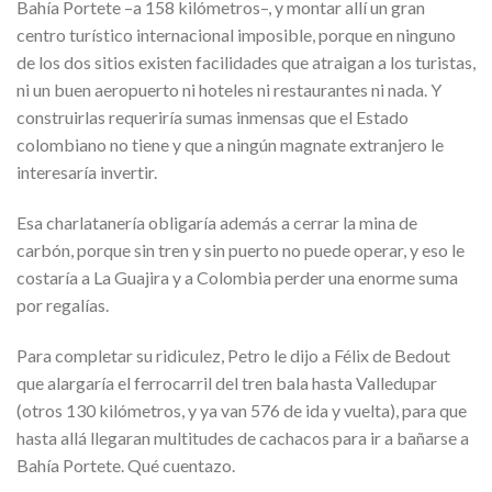
Bahía Portete –a 158 kilómetros–, y montar allí un gran
centro turístico internacional imposible, porque en ninguno
de los dos sitios existen facilidades que atraigan a los turistas,
ni un buen aeropuerto ni hoteles ni restaurantes ni nada. Y
construirlas requeriría sumas inmensas que el Estado
colombiano no tiene y que a ningún magnate extranjero le
interesaría invertir.
Esa charlatanería obligaría además a cerrar la mina de
carbón, porque sin tren y sin puerto no puede operar, y eso le
costaría a La Guajira y a Colombia perder una enorme suma
por regalías.
Para completar su ridiculez, Petro le dijo a Félix de Bedout
que alargaría el ferrocarril del tren bala hasta Valledupar
(otros 130 kilómetros, y ya van 576 de ida y vuelta), para que
hasta allá llegaran multitudes de cachacos para ir a bañarse a
Bahía Portete. Qué cuentazo.