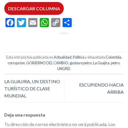
DESCARGAR COLUMNA
Facebook
Twitter
Email
WhatsApp
Copy
Compartir
Link
Esta entrada fue publicada en
Actualidad
,
Política
y etiquetada
Colombia
,
corrupcion
,
GOBIERNO DEL CAMBIO
,
gustavo petro
,
La Guajira
,
petro
,
UNGRD
.
LA GUAJIRA, UN DESTINO
ESCUPIENDO HACIA
TURÍSTICO DE CLASE
ARRIBA
MUNDIAL
Deja una respuesta
Tu dirección de correo electrónico no será publicada.
Los